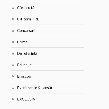
Cărți cu tâlc
Cititorii TREI
Concursuri
Crime
De referință
Educație
Eroscop
Evenimente & Lansări
EXCLUSIV