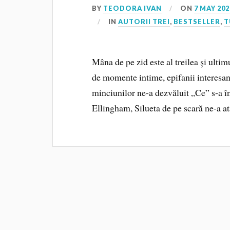
BY
TEODORA IVAN
ON
7 MAY 202
IN
AUTORII TREI
,
BESTSELLER
,
T
Mâna de pe zid este al treilea și ultim
de momente intime, epifanii interesant
minciunilor ne-a dezvăluit „Ce” s-a în
Ellingham, Silueta de pe scară ne-a a