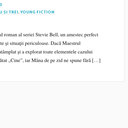
1
U ȘI TREI
,
YOUNG FICTION
ul roman al seriei Stevie Bell, un amestec perfect
e și situații periculoase. Dacă Maestrul
tâmplat și a explorat toate elementele cazului
tătat „Cine”, iar Mâna de pe zid ne spune fără […]