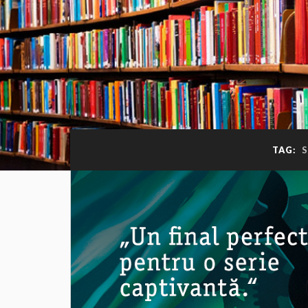
TAG:
S