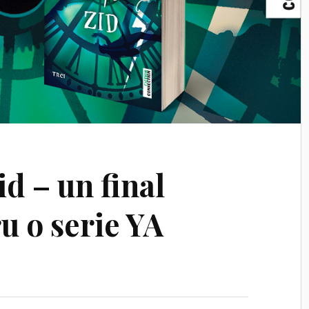
d – un final
u o serie YA