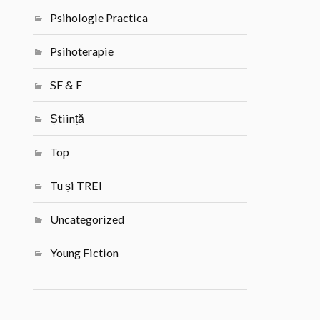
Psihologie Practica
Psihoterapie
SF & F
Știință
Top
Tu și TREI
Uncategorized
Young Fiction