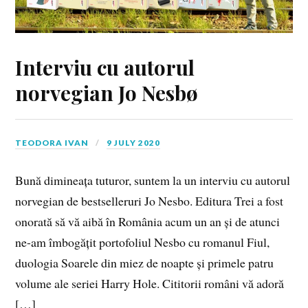
Interviu cu autorul
norvegian Jo Nesbø
TEODORA IVAN
9 JULY 2020
Bună dimineața tuturor, suntem la un interviu cu autorul
norvegian de bestselleruri Jo Nesbo. Editura Trei a fost
onorată să vă aibă în România acum un an și de atunci
ne-am îmbogățit portofoliul Nesbo cu romanul Fiul,
duologia Soarele din miez de noapte și primele patru
volume ale seriei Harry Hole. Cititorii români vă adoră
[…]