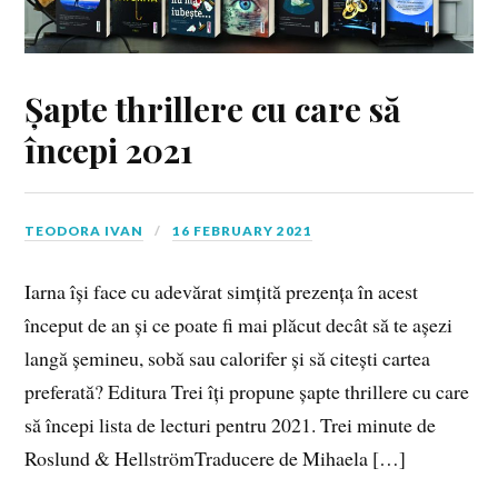
Șapte thrillere cu care să
începi 2021
TEODORA IVAN
16 FEBRUARY 2021
Iarna își face cu adevărat simțită prezența în acest
început de an și ce poate fi mai plăcut decât să te așezi
langă șemineu, sobă sau calorifer și să citești cartea
preferată? Editura Trei îți propune șapte thrillere cu care
să începi lista de lecturi pentru 2021. Trei minute de
Roslund & HellströmTraducere de Mihaela […]