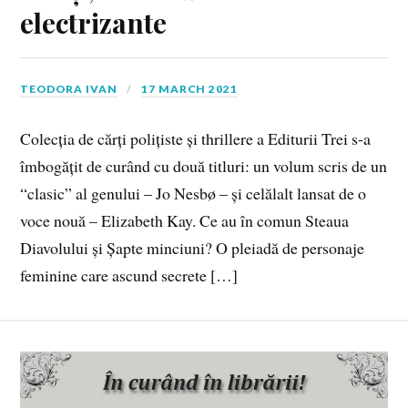
electrizante
TEODORA IVAN
17 MARCH 2021
Colecția de cărți polițiste și thrillere a Editurii Trei s-a
îmbogățit de curând cu două titluri: un volum scris de un
“clasic” al genului – Jo Nesbø – și celălalt lansat de o
voce nouă – Elizabeth Kay. Ce au în comun Steaua
Diavolului și Șapte minciuni? O pleiadă de personaje
feminine care ascund secrete […]