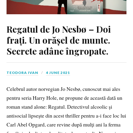
Regatul de Jo Nesbø – Doi
frați. Un orășel de munte.
Secrete adânc îngropate.
TEODORA IVAN
4 JUNE 2021
Celebrul autor norvegian Jo Nesbø, cunoscut mai ales
pentru seria Harry Hole, ne propune de această dată un
roman stand alone: Regatul. Detectivul alcoolic și
antisocial lipsește din acest thriller pentru a-i face loc lui
Carl Abel Opgard, care revine după mulți ani la ferma