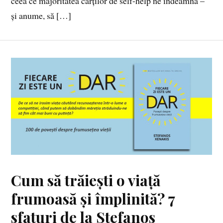
ceea ce majoritatea cărților de self-help ne îndeamnă –
și anume, să […]
Cum să trăiești o viață
frumoasă și împlinită? 7
sfaturi de la Stefanos