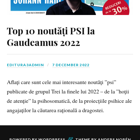
Top 10 noutăți PSI la
Gaudeamus 2022
EDITURA3ADMIN
7 DECEMBER 2022
Aflați care sunt cele mai interesante noutăți ”psi”
publicate de grupul Trei la finele lui 2022 – de la ”hoții
de atenție” la psihosomatică, de la proiecțiile psihice ale
angajaților la căutarea rațională a dragostei.
&
POWERED BY
WORDPRESS
THEME BY
ANDERS NORÉN