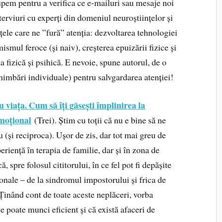
upem pentru a verifica ce e-mailuri sau mesaje noi
terviuri cu experți din domeniul neuroștiințelor și
țele care ne ”fură” atenția: dezvoltarea tehnologiei
smul feroce (și naiv), creșterea epuizării fizice și
a fizică și psihică. E nevoie, spune autorul, de o
himbări individuale) pentru salvgardarea atenției!
 viața. Cum să îți găsești împlinirea la
emoțional
(Trei). Știm cu toții că nu e bine să ne
(și reciproca). Ușor de zis, dar tot mai greu de
riență în terapia de familie, dar și în zona de
ă, spre folosul cititorului, în ce fel pot fi depășite
sionale – de la sindromul impostorului și frica de
 Ținând cont de toate aceste neplăceri, vorba
se poate munci eficient și că există afaceri de