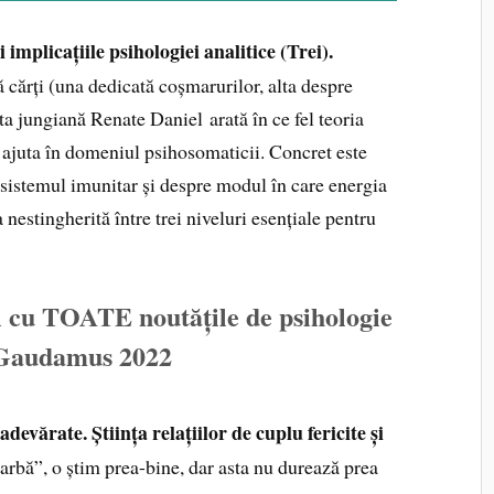
 implicațiile psihologiei analitice (Trei).
 cărți (una dedicată coșmarurilor, alta despre
uta jungiană Renate Daniel arată în ce fel teoria
ajuta în domeniul psihosomaticii. Concret este
 sistemul imunitar și despre modul în care energia
a nestingherită între trei niveluri esențiale pentru
l cu TOATE noutățile de psihologie
 Gaudamus 2022
adevărate. Știința relațiilor de cuplu fericite și
oarbă”, o știm prea-bine, dar asta nu durează prea