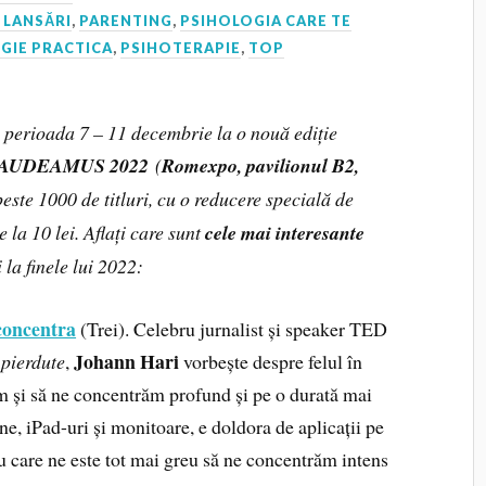
 LANSĂRI
,
PARENTING
,
PSIHOLOGIA CARE TE
GIE PRACTICA
,
PSIHOTERAPIE
,
TOP
 perioada 7 – 11 decembrie la o nouă ediție
te GAUDEAMUS 2022
(
Romexpo, pavilionul B2,
peste 1000 de titluri, cu o reducere specială de
 la 10 lei. Aflați care sunt
cele mai interesante
 la finele lui 2022:
 concentra
(Trei).
Celebru jurnalist și speaker TED
Johann Hari
 pierdute
,
vorbește despre felul în
m și să ne concentrăm profund și pe o durată mai
ne, iPad-uri și monitoare, e doldora de aplicații pe
ru care ne este tot mai greu să ne concentrăm intens