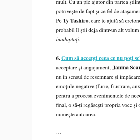
mult. Cu un pic ajutor din partea științ
potrivește de fapt și ce fel de atașame
Ty Tashiro
Pe
, care te ajută să creio
probabil îl știi deja dintr-un alt volu
inadaptați.
6.
Cum să accepți ceea ce nu poți s
Janina Scar
acceptare și angajament,
nu în sensul de resemnare și împăcare,
emoțiile negative (furie, frustrare, anx
pentru a procesa evenimentele de necon
final, o să-ți regăsești propria voce 
numește autoarea.
…