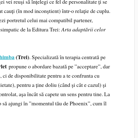
ei vei reuși să înțelegi ce fel de personalitate ți se
nt cauți (în mod inconștient) într-o relație de cuplu.
nezi portretul celui mai compatibil partener,
m simpatic de la Editura Trei:
Arta adaptării celor
chimba
(Trei)
. Specializată în terapia centrată pe
let
propune o abordare bazată pe ”acceptare”, dar
 ci de disponibilitate pentru a te confrunta cu
ietate), pentru a ține doliu (când și cât e cazul) și
trolat, așa încât să capete un sens pentru tine. La
și o să ajungi în ”momentul tău de Phoenix”, cum îl