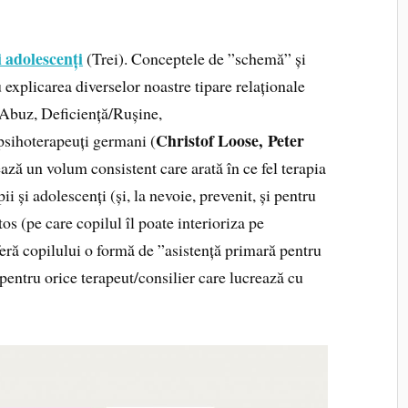
 adolescenți
(Trei). Conceptele de ”schemă” și
 explicarea diverselor noastre tipare relaționale
/Abuz, Deficiență/Rușine,
Christof Loose, Peter
psihoterapeuți germani (
ază un volum consistent care arată în ce fel terapia
i și adolescenți (și, la nevoie, prevenit, și pentru
os (pe care copilul îl poate interioriza pe
feră copilului o formă de ”asistență primară pentru
pentru orice terapeut/consilier care lucrează cu