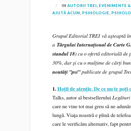
IN
AUTORII TREI
,
EVENIMENTE &
AJUTĂ ACUM
,
PSIHOLOGIE
,
PSIHOLO
Grupul Editorial TREI vă așteaptă în
a
Târgului Internațional de Car
standul 18
) cu o ofertă editorială de 
30%, dar și cu o mulțime de cărți bune
noutăți ”psi”
publicate de grupul Trei
1.
Hoții de atenție. De ce nu te poți
Talks, autor al bestsellerului
Legături
care ne vine tot mai greu să ne adună
lungă. Viața noastră e plină de telefoa
care le verificăm alternativ, fapt pent