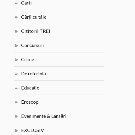
Carti
Cărți cu tâlc
Cititorii TREI
Concursuri
Crime
De referință
Educație
Eroscop
Evenimente & Lansări
EXCLUSIV