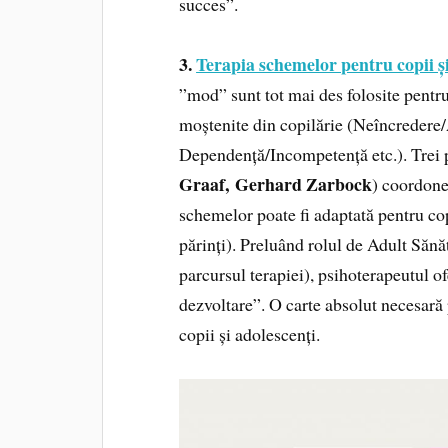
succes”.
3.
Terapia schemelor pentru copii și
”mod” sunt tot mai des folosite pentru
moștenite din copilărie (Neîncredere
Dependență/Incompetență etc.). Trei 
Graaf, Gerhard Zarbock
) coordone
schemelor poate fi adaptată pentru copi
părinți). Preluând rolul de Adult Sănăt
parcursul terapiei), psihoterapeutul o
dezvoltare”. O carte absolut necesară 
copii și adolescenți.