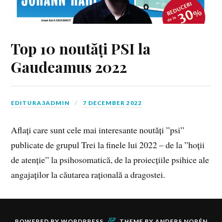
Top 10 noutăți PSI la
Gaudeamus 2022
EDITURA3ADMIN
7 DECEMBER 2022
Aflați care sunt cele mai interesante noutăți ”psi”
publicate de grupul Trei la finele lui 2022 – de la ”hoții
de atenție” la psihosomatică, de la proiecțiile psihice ale
angajaților la căutarea rațională a dragostei.
&
POWERED BY
WORDPRESS
THEME BY
ANDERS NORÉN