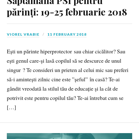
Săptămâna PSI pentru
părinți: 19-25 februarie 2018
VIOREL VRABIE
11 FEBRUARY 2018
Ești un părinte hiperprotector sau chiar cicălitor? Sau
ești genul care-și lasă copilul să se descurce de unul
singur ? Te consideri un prieten al celui mic sau preferi
să-i amintești zilnic cine este ”șeful” în casă? Te-ai
gândit vreodată la stilul tău de educație și la cât de
potrivit este pentru copilul tău? Te-ai întrebat cum se
[…]