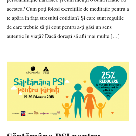
acestea? Cum poți folosi exercițiile de meditație pentru a
te apăra în fața stresului cotidian? Și care sunt regulile
de care trebuie să ții cont pentru a-ți găsi un sens
autentic în viață? Dacă dorești să afli mai multe […]