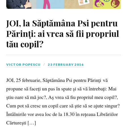
JOI, la Săptămâna Psi pentru
Părinți: ai vrea să fii propriul
tău copil?
VICTOR POPESCU
23 FEBRUARY 2016
JOI, 25 februarie, Săptămâna Psi pentru Părinți vă
propune să faceți un pas în spate și să vă întrebați: Mai
știu oare să mă joc?, Aș vrea să fiu propriul meu copil?,
Cum pot să cresc un copil care să știe să se ajute singur?
Întâlnirile vor avea loc de la 18.30 în rețeaua Librăriilor
Cărturești […]