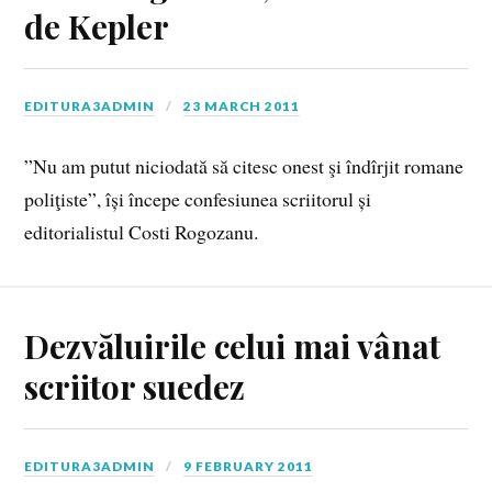
de Kepler
EDITURA3ADMIN
23 MARCH 2011
”Nu am putut niciodată să citesc onest şi îndîrjit romane
poliţiste”, își începe confesiunea scriitorul și
editorialistul Costi Rogozanu.
Dezvăluirile celui mai vânat
scriitor suedez
EDITURA3ADMIN
9 FEBRUARY 2011