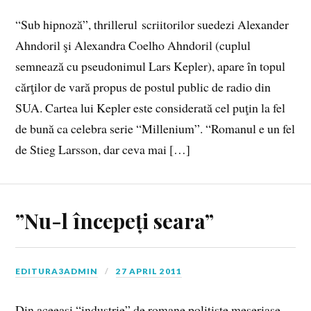
“Sub hipnoză”, thrillerul scriitorilor suedezi Alexander
Ahndoril şi Alexandra Coelho Ahndoril (cuplul
semnează cu pseudonimul Lars Kepler), apare în topul
cărţilor de vară propus de postul public de radio din
SUA. Cartea lui Kepler este considerată cel puţin la fel
de bună ca celebra serie “Millenium”. “Romanul e un fel
de Stieg Larsson, dar ceva mai […]
”Nu-l începeți seara”
EDITURA3ADMIN
27 APRIL 2011
Din aceeasi “industrie” de romane politiste meseriase,