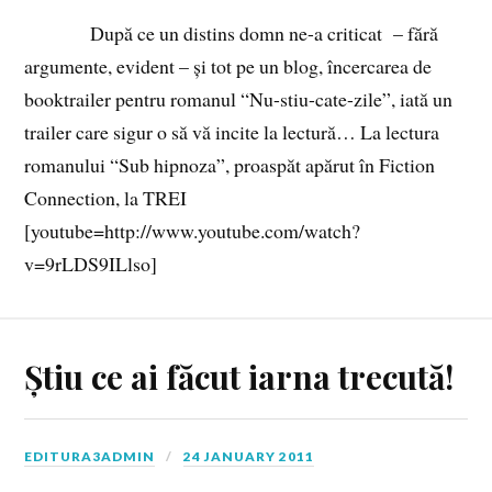
După ce un distins domn ne-a criticat – fără
argumente, evident – și tot pe un blog, încercarea de
booktrailer pentru romanul “Nu-stiu-cate-zile”, iată un
trailer care sigur o să vă incite la lectură… La lectura
romanului “Sub hipnoza”, proaspăt apărut în Fiction
Connection, la TREI
[youtube=http://www.youtube.com/watch?
v=9rLDS9ILlso]
Știu ce ai făcut iarna trecută!
EDITURA3ADMIN
24 JANUARY 2011