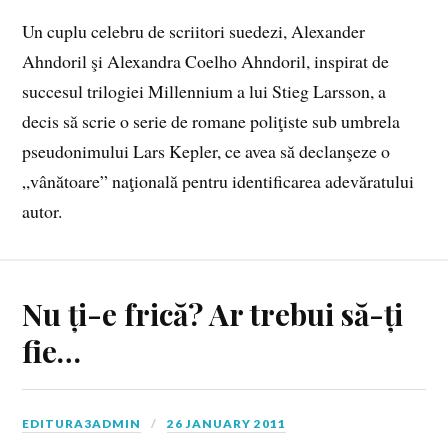
Un cuplu celebru de scriitori suedezi, Alexander
Ahndoril şi Alexandra Coelho Ahndoril, inspirat de
succesul trilogiei Millennium a lui Stieg Larsson, a
decis să scrie o serie de romane poliţiste sub umbrela
pseudonimului Lars Kepler, ce avea să declanşeze o
„vânătoare” naţională pentru identificarea adevăratului
autor.
Nu ți-e frică? Ar trebui să-ți
fie…
EDITURA3ADMIN
26 JANUARY 2011