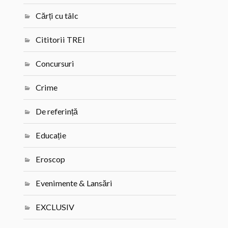
Cărți cu tâlc
Cititorii TREI
Concursuri
Crime
De referință
Educație
Eroscop
Evenimente & Lansări
EXCLUSIV