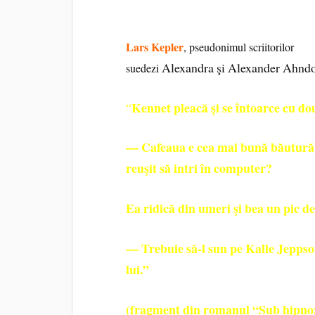
Lars Kepler
, pseudonimul scriitorilor
Alexandra şi Alexander Ahndo
suedezi
Kennet pleacă şi se întoarce cu dou
“
— Cafeaua e cea mai bună băutură 
reuşit să intri în computer?
Ea ridică din umeri şi bea un pic de
— Trebuie să-l sun pe Kalle Jeppson
lui.”
(fragment din romanul
“Sub hipno