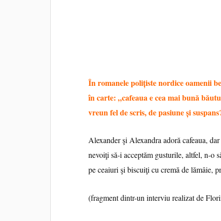
În romanele poliţiste nordice oamenii bea
în carte: „cafeaua e cea mai bună băutur
vreun fel de scris, de pasiune şi suspans
Alexander şi Alexandra adoră cafeaua, da
nevoiţi să-i acceptăm gusturile, altfel, n-o
pe ceaiuri şi biscuiţi cu cremă de lămâie, pre
(fragment dintr-un interviu realizat de Flori