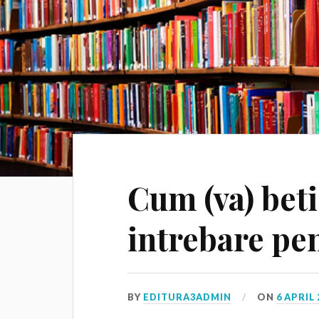
Cum (va) bet
intrebare pe
BY
EDITURA3ADMIN
ON
6 APRIL 