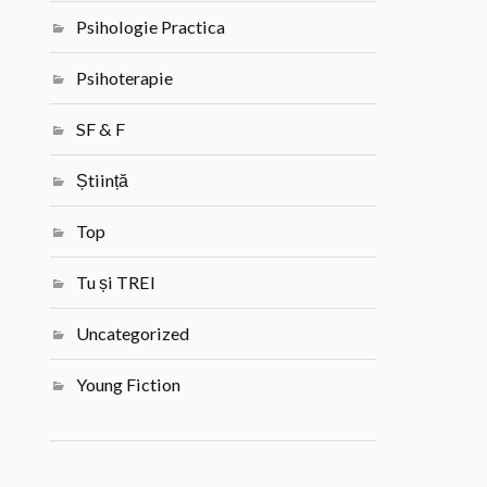
Psihologie Practica
Psihoterapie
SF & F
Știință
Top
Tu și TREI
Uncategorized
Young Fiction