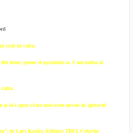
ril
ă ceşti de cafea.
din lume, spune el aşezându-se. Cum naiba ai
 cafea.
 şi să-i spun că nu mai avem nevoie de ajutorul
za”
, de Lars Kepler, Editura TREI, Colectia