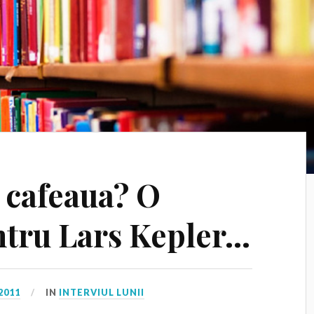
i cafeaua? O
ntru Lars Kepler…
2011
IN
INTERVIUL LUNII