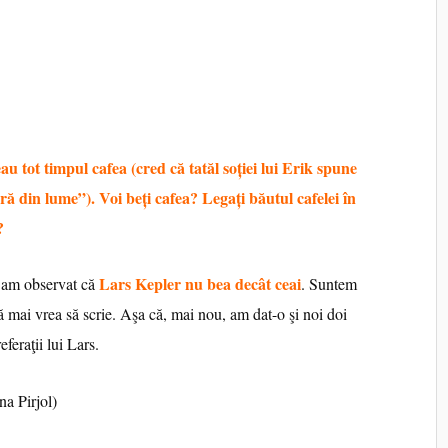
u tot timpul cafea (cred că tatăl soţiei lui Erik spune
ă din lume”). Voi beţi cafea? Legaţi băutul cafelei în
?
Lars Kepler nu bea decât ceai
r am observat că
. Suntem
 să mai vrea să scrie. Aşa că, mai nou, am dat-o şi noi doi
feraţii lui Lars.
na Pirjol)