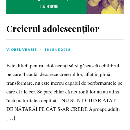
Creierul adolescenților
VIOREL VRABIE
18 JUNE 2018
Este dificil pentru adolescenți să‑și găsească echilibrul
pe care îl caută, deoarece creierul lor, aflat în plină
transformare, nu este mereu capabil de performanțele pe
care ei i le cer. Se pare chiar că neuronii lor nu au atins
încă maturitatea deplină. NU SUNT CHIAR ATÂT
DE NĂTĂRĂI PE CÂT S‑AR CREDE Aproape adulți
[…]