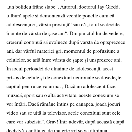
„un bolidcu frâne slabe“. Autorul, doctorul Jay Giedd,
tulbură apele și demontează vechile poncife cum că
adolescența e „vârsta prostuță“ sau că „totul se decide
înainte de vârsta de șase ani“. Din punctul lui de vedere,
creierul continuă să evolueze după vârsta de optsprezece
ani, dar vârful materiei gri, momentul de profuziune a
celulelor, se află între vârsta de șapte și unsprezece ani.
În focul perioadei de dinainte de adolescență, acest
prisos de celule și de conexiuni neuronale se dovedește
capital pentru ce va urma: „Dacă un adolescent face
muzică, sport sau o altă activitate, aceste conexiuni se
vor întări. Dacă rămâne întins pe canapea, joacă jocuri
video sau se uită la televizor, acele conexiuni sunt cele
care vor subzista“. Grav! Într‑adevăr, după această etapă
decisivă, cantitatea de materie gri se va diminua