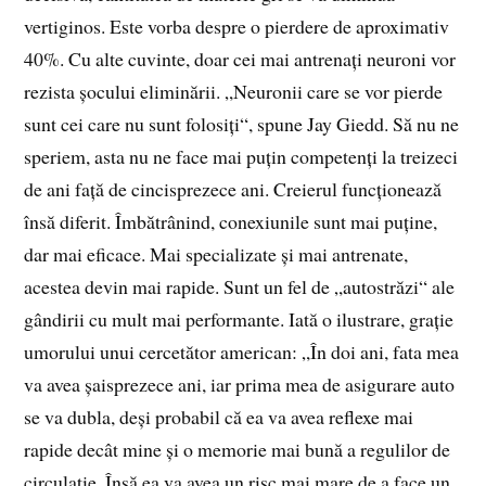
vertiginos. Este vorba despre o pierdere de aproximativ
40%. Cu alte cuvinte, doar cei mai antrenați neuroni vor
rezista șocului eliminării. „Neuronii care se vor pierde
sunt cei care nu sunt folosiți“, spune Jay Giedd. Să nu ne
speriem, asta nu ne face mai puțin competenți la treizeci
de ani față de cincisprezece ani. Creierul funcționează
însă diferit. Îmbătrânind, conexiunile sunt mai puține,
dar mai eficace. Mai specializate și mai antrenate,
acestea devin mai rapide. Sunt un fel de „autostrăzi“ ale
gândirii cu mult mai performante. Iată o ilustrare, grație
umorului unui cercetător american: „În doi ani, fata mea
va avea șaisprezece ani, iar prima mea de asigurare auto
se va dubla, deși probabil că ea va avea reflexe mai
rapide decât mine și o memorie mai bună a regulilor de
circulație. Însă ea va avea un risc mai mare de a face un