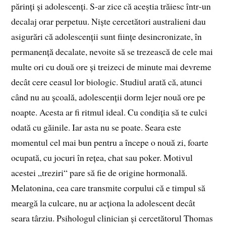
părinți și adolescenți. S‑ar zice că aceștia trăiesc într‑un
decalaj orar perpetuu. Niște cercetători australieni dau
asigurări că adolescenții sunt ființe desincronizate, în
permanență decalate, nevoite să se trezească de cele mai
multe ori cu două ore și treizeci de minute mai devreme
decât cere ceasul lor biologic. Studiul arată că, atunci
când nu au școală, adolescenții dorm lejer nouă ore pe
noapte. Acesta ar fi ritmul ideal. Cu condiția să te culci
odată cu găinile. Iar asta nu se poate. Seara este
momentul cel mai bun pentru a începe o nouă zi, foarte
ocupată, cu jocuri în rețea, chat sau poker. Motivul
acestei „treziri“ pare să fie de origine hormonală.
Melatonina, cea care transmite corpului că e timpul să
meargă la culcare, nu ar acționa la adolescent decât
seara târziu. Psihologul clinician și cercetătorul Thomas