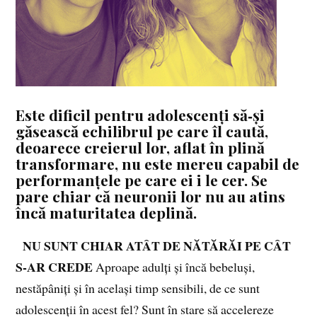
Este dificil pentru adolescenți să‑și
găsească echilibrul pe care îl caută,
deoarece creierul lor, aflat în plină
transformare, nu este mereu capabil de
performanțele pe care ei i le cer. Se
pare chiar că neuronii lor nu au atins
încă maturitatea deplină.
NU SUNT CHIAR ATÂT DE NĂTĂRĂI PE CÂT
S‑AR CREDE
Aproape adulți și încă bebeluși,
nestăpâniți și în același timp sensibili, de ce sunt
adolescenții în acest fel? Sunt în stare să accelereze