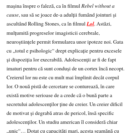
mașina înspre o faleză, ca în filmul
Rebel without a
cause
, sau să se joace de‑a adulții fumând jointuri și
ascultând Rolling Stones, ca în filmul
Lol
. Astăzi,
mulțumită progreselor imagisticii cerebrale,
neuroștiințele permit formularea unor ipoteze noi. Gata
cu „totul e psihologic“ drept explicație pentru excesele
și dispoziția lor execrabilă. Adolescenții ar fi de fapt
imaturi pentru că sunt conduși de un cortex încă necopt.
Creierul lor nu este cu mult mai împlinit decât corpul
lor. O nouă pistă de cercetare se conturează, în care
există motive serioase de a crede că o bună parte a
secretului adolescenților ține de creier. Un creier dificil
de motivat și degrabă atras de pericol, însă specific
adolescenților. Un studiu american îl consideră chiar
„unic“… Dotat cu capacități mari, acesta seamănă cu