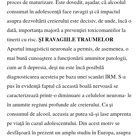
proces de maturizare. Este dovedit, așadar, că alcoolul
consumat în adolescență face ravagii și că impactul
asupra dezvoltării creierului este decisiv, de unde, încă o
dată, importanța majoră a prevenției toxicomaniilor la
ȘI RAVAGIILE TRAUMELOR
tinerii cu risc.
Aportul imagisticii neuronale a permis, de asemenea, o
mai bună cunoaștere a funcționării anumitor patologii,
cum ar fi depresia, deși nu este încă posibilă
diagnosticarea acesteia pe baza unei scanări IRM. S‑a
pus în evidență faptul că această boală nervoasă se
caracterizează printr‑o diminuare a celulelor neurona‑ le
în anumite regiuni profunde ale creierului. Ca și
consumul de alcool, aceasta ar putea să‑și lase amprenta
pe viață în cazul adolescentului. Din acest motiv se
desfășoară în prezent un amplu studiu în Europa, asupra