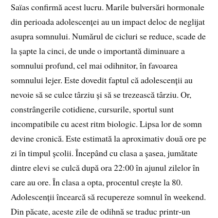
Saïas confirmă acest lucru. Marile bulversări hormonale
din perioada adolescenței au un impact deloc de neglijat
asupra somnului. Numărul de cicluri se reduce, scade de
la șapte la cinci, de unde o importantă diminuare a
somnului profund, cel mai odihnitor, în favoarea
somnului lejer. Este dovedit faptul că adolescenții au
nevoie să se culce târziu și să se trezească târziu. Or,
constrângerile cotidiene, cursurile, sportul sunt
incompatibile cu acest ritm biologic. Lipsa lor de somn
devine cronică. Este estimată la aproximativ două ore pe
zi în timpul școlii. Începând cu clasa a șasea, jumătate
dintre elevi se culcă după ora 22:00 în ajunul zilelor în
care au ore. În clasa a opta, procentul crește la 80.
Adolescenții încearcă să recupereze somnul în weekend.
Din păcate, aceste zile de odihnă se traduc printr‑un