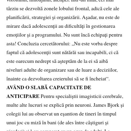
târziu se dezvoltă zonele lobului frontal, adică cele ale
planificării, strategiei și organizării. Așadar, nu este de
mirare dacă adolescenții au dificultăți în gestionarea
emoțiilor și a programului. Nu sunt încă echipați pentru
asta! Concluzia cercetătorului: „Nu este vorba despre
faptul că adolescenții sunt nătărăi sau incapabili, ci că
este oarecum nedrept să așteptăm de la ei să aibă
niveluri adulte de organizare sau de luare a deciziilor,
înainte ca dezvoltarea creierului să se fi încheiat“.
AVÂND O SLABĂ CAPACITATE DE
ANTICIPARE
Pentru specialiștii imagisticii cerebrale,
multe alte lucruri se explică prin neuroni. James Bjork și
colegii lui au observat un eșantion de tineri în timpul
unui joc cu miză în bani (de ales între câștiguri și
pierderi) și l‑au comparat cu un grup de adulți. La