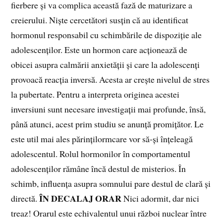
fierbere și va complica această fază de maturizare a
creierului. Niște cercetători susțin că au identificat
hormonul responsabil cu schimbările de dispoziție ale
adolescenților. Este un hormon care acționează de
obicei asupra calmării anxietății și care la adolescenți
provoacă reacția inversă. Acesta ar crește nivelul de stres
la pubertate. Pentru a interpreta originea acestei
inversiuni sunt necesare investigații mai profunde, însă,
până atunci, acest prim studiu se anunță promițător. Le
este util mai ales părințilormcare vor să‑și înțeleagă
adolescentul. Rolul hormonilor în comportamentul
adolescenților rămâne încă destul de misterios. În
schimb, influența asupra somnului pare destul de clară și
ÎN DECALAJ ORAR
directă.
Nici adormit, dar nici
treaz! Orarul este echivalentul unui război nuclear între