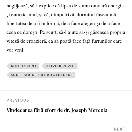
neglijează, să‑i explice că lipsa de somn omoară energia
și entuziasmul, și că, dimpotrivă, dormitul înseamnă
libertatea de a fi în formă, de a face alegeri și de a face
ceea ce dorești. Pe scurt, să‑l ajute să‑și găsească propria
viteză de croazieră, ca să poată face față furtunilor care
vor veni.
ADOLESCENT
OLIVIER REVOL
SUNT PĂRINTE DE ADOLESCENT
PREVIOUS
Vindecarea fără efort de dr. Joseph Mercola
NEXT