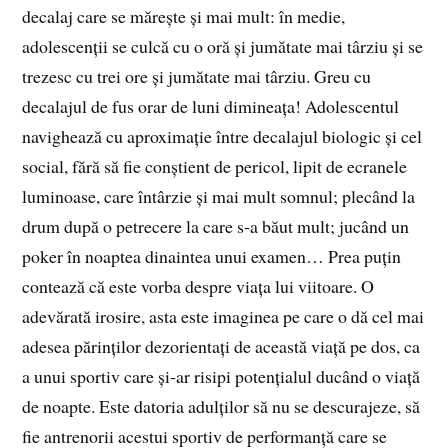
decalaj care se mărește și mai mult: în medie,
adolescenții se culcă cu o oră și jumătate mai târziu și se
trezesc cu trei ore și jumătate mai târziu. Greu cu
decalajul de fus orar de luni dimineața! Adolescentul
navighează cu aproximație între decalajul biologic și cel
social, fără să fie conștient de pericol, lipit de ecranele
luminoase, care întârzie și mai mult somnul; plecând la
drum după o petrecere la care s‑a băut mult; jucând un
poker în noaptea dinaintea unui examen… Prea puțin
contează că este vorba despre viața lui viitoare. O
adevărată irosire, asta este imaginea pe care o dă cel mai
adesea părinților dezorientați de această viață pe dos, ca
a unui sportiv care și‑ar risipi potențialul ducând o viață
de noapte. Este datoria adulților să nu se descurajeze, să
fie antrenorii acestui sportiv de performanță care se