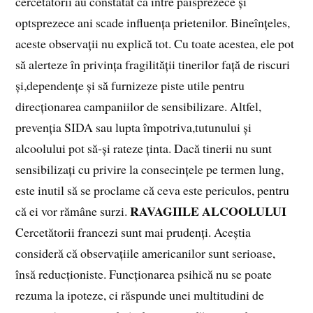
cercetătorii au constatat că între paisprezece și
optsprezece ani scade influența prietenilor. Bineînțeles,
aceste observații nu explică tot. Cu toate acestea, ele pot
să alerteze în privința fragilității tinerilor față de riscuri
și,dependențe și să furnizeze piste utile pentru
direcționarea campaniilor de sensibilizare. Altfel,
prevenția SIDA sau lupta împotriva,tutunului și
alcoolului pot să‑și rateze ținta. Dacă tinerii nu sunt
sensibilizați cu privire la consecințele pe termen lung,
este inutil să se proclame că ceva este periculos, pentru
RAVAGIILE ALCOOLULUI
că ei vor rămâne surzi.
Cercetătorii francezi sunt mai prudenți. Aceștia
consideră că observațiile americanilor sunt serioase,
însă reducționiste. Funcționarea psihică nu se poate
rezuma la ipoteze, ci răspunde unei multitudini de