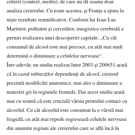
criterii (context, mediu), de care nu dă seama doar
analiza creierului. Cu toate acestea, și Franța a ajuns la
niște rezultate semnificative. Conform lui Jean‑Luc
Martinot, psihiatru și cercetător, imagistica cerebrală a
permis realizarea unei descoperiri capitale: „Cu cât
consumul de alcool este mai precoce, cu atât mai mult
determină o diminuare a celulelor nervoase“.
Într‑adevăr, un studiu realizat între 2003 și 200651 arată
că în cazul subiecților dependenți de alcool, creierul
prezintă modificări anatomice, mai ales o diminuare a
materiei gri în regiunile frontale. Dar acest studiu arată
mai cu seamă că este crucială vârsta primului contact cu
alcoolul. Cu cât alcoolul este consumat la o vârstă mai
fragedă, cu atât mai repede regresează celulele nervoase
din anumite regiuni ale creierului care se află încă în