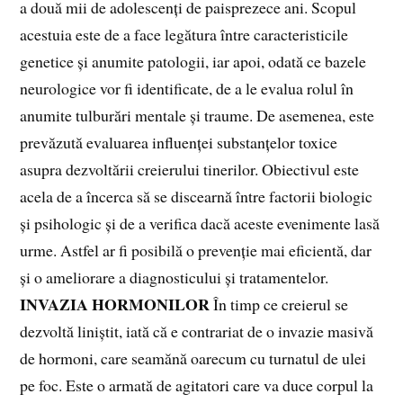
a două mii de adolescenți de paisprezece ani. Scopul
acestuia este de a face legătura între caracteristicile
genetice și anumite patologii, iar apoi, odată ce bazele
neurologice vor fi identificate, de a le evalua rolul în
anumite tulburări mentale și traume. De asemenea, este
prevăzută evaluarea influenței substanțelor toxice
asupra dezvoltării creierului tinerilor. Obiectivul este
acela de a încerca să se discearnă între factorii biologic
și psihologic și de a verifica dacă aceste evenimente lasă
urme. Astfel ar fi posibilă o prevenție mai eficientă, dar
și o ameliorare a diagnosticului și tratamentelor.
INVAZIA HORMONILOR
În timp ce creierul se
dezvoltă liniștit, iată că e contrariat de o invazie masivă
de hormoni, care seamănă oarecum cu turnatul de ulei
pe foc. Este o armată de agitatori care va duce corpul la