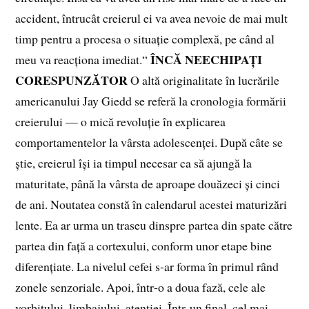
accident, întrucât creierul ei va avea nevoie de mai mult
timp pentru a procesa o situație complexă, pe când al
ÎNCĂ NEECHIPAȚI
meu va reacționa imediat.“
CORESPUNZĂTOR
O altă originalitate în lucrările
americanului Jay Giedd se referă la cronologia formării
creierului — o mică revoluție în explicarea
comportamentelor la vârsta adolescenței. După câte se
știe, creierul își ia timpul necesar ca să ajungă la
maturitate, până la vârsta de aproape douăzeci și cinci
de ani. Noutatea constă în calendarul acestei maturizări
lente. Ea ar urma un traseu dinspre partea din spate către
partea din față a cortexului, conform unor etape bine
diferențiate. La nivelul cefei s‑ar forma în primul rând
zonele senzoriale. Apoi, într‑o a doua fază, cele ale
vorbitului, limbajului, atenției. Într‑un final, cel mai