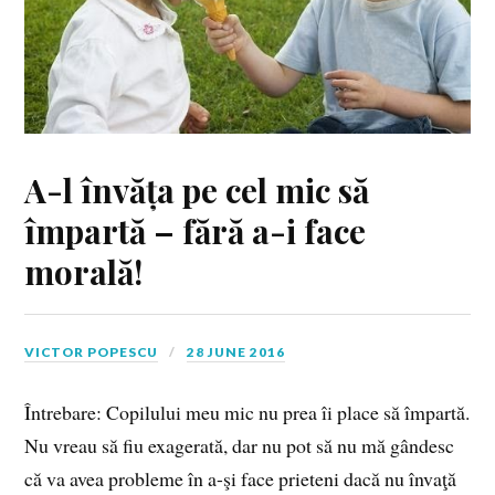
A-l învăța pe cel mic să
împartă – fără a-i face
morală!
VICTOR POPESCU
28 JUNE 2016
Întrebare: Copilului meu mic nu prea îi place să împartă.
Nu vreau să fiu exagerată, dar nu pot să nu mă gândesc
că va avea probleme în a-şi face prieteni dacă nu învaţă