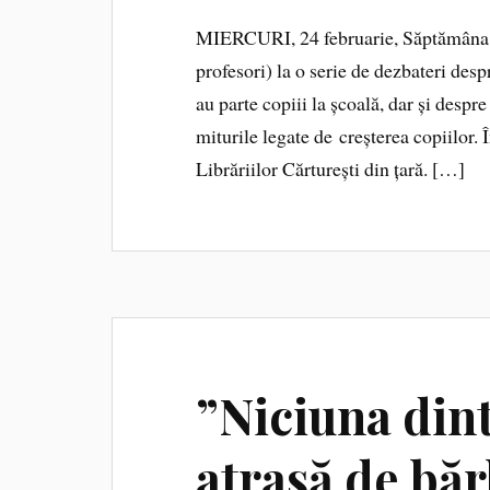
MIERCURI, 24 februarie, Săptămâna Psi
profesori) la o serie de dezbateri de
au parte copiii la școală, dar și des
miturile legate de creșterea copiilor. Î
Librăriilor Cărturești din țară. […]
”Niciuna dint
atrasă de băr