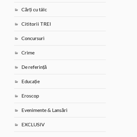
Cărți cu tâlc
Cititorii TREI
Concursuri
Crime
De referință
Educație
Eroscop
Evenimente & Lansări
EXCLUSIV