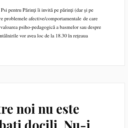
 pentru Părinți îi invită pe părinți (dar și pe
spre problemele afective/comportamentale de care
pre valoarea psiho-pedagogică a basmelor sau despre
ntâlnirile vor avea loc de la 18.30 în rețeaua
re noi nu este
baţi docili. Nu-i