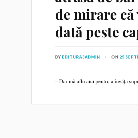
de mirare că 
dată peste ca
BY
EDITURA3ADMIN
ON
25 SEPT
– Dar mă aflu aici pentru a învăţa su