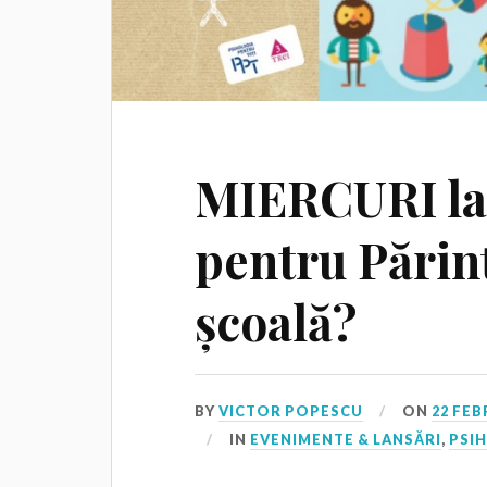
MIERCURI la
pentru Părin
școală?
BY
VICTOR POPESCU
ON
22 FEB
IN
EVENIMENTE & LANSĂRI
,
PSI