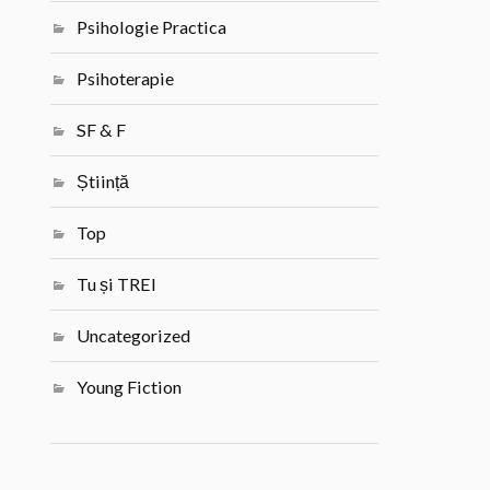
Psihologie Practica
Psihoterapie
SF & F
Știință
Top
Tu și TREI
Uncategorized
Young Fiction