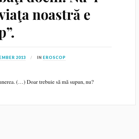
viaţa noastră e
p”.
EMBER 2013
IN
EROSCOP
punerea. (…) Doar trebuie să mă supun, nu?