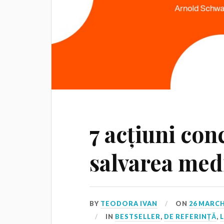
7 acțiuni con
salvarea med
BY
TEODORA IVAN
ON
26 MARCH
IN
BESTSELLER
,
DE REFERINȚĂ
,