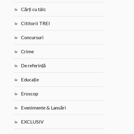
Cărți cu tâlc
Cititorii TREI
Concursuri
Crime
De referință
Educație
Eroscop
Evenimente & Lansări
EXCLUSIV