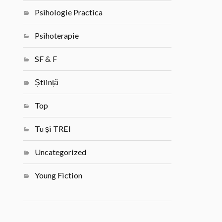
Psihologie Practica
Psihoterapie
SF & F
Știință
Top
Tu și TREI
Uncategorized
Young Fiction