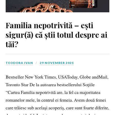
Familia nepotrivită – ești
sigur(ă) că știi totul despre ai
tăi?
TEODORA IVAN
29 NOVEMBER 2021
Bestseller New York Times, USAToday, Globe andMail,
Toronto Star De la autoarea bestsellerului Soțiile
“Cartea Familia nepotrivită are, la fel ca majoritatea
romanelor mele, în centrul ei femeia. Avem două femei
care trăiesc sub același acoperiș, care sunt foarte diferite,