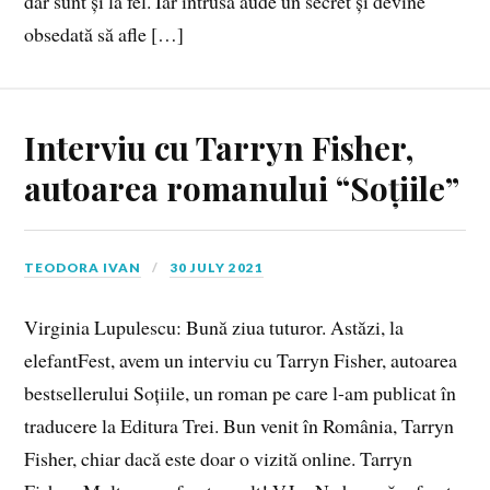
dar sunt și la fel. Iar intrusa aude un secret și devine
obsedată să afle […]
Interviu cu Tarryn Fisher,
autoarea romanului “Soțiile”
TEODORA IVAN
30 JULY 2021
Virginia Lupulescu: Bună ziua tuturor. Astăzi, la
elefantFest, avem un interviu cu Tarryn Fisher, autoarea
bestsellerului Soțiile, un roman pe care l-am publicat în
traducere la Editura Trei. Bun venit în România, Tarryn
Fisher, chiar dacă este doar o vizită online. Tarryn