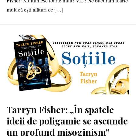
Fisher: Mulțumesc foarte mult! V.L.: Ne bucurăm foarte
mult că ești alături de […]
Tarryn Fisher: „În spatele
ideii de poligamie se ascunde
un profund misoginism”