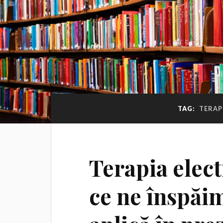
TAG:
TERAP
Terapia elec
ce ne înspăi