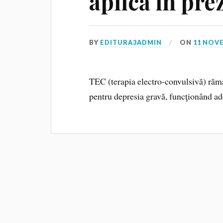
aplică în pre
BY
EDITURA3ADMIN
ON
11 NOV
TEC (terapia electro-convulsivă) rămâ
pentru depresia gravă, funcţionând ad