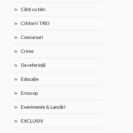
Cărți cu tâlc
Cititorii TREI
Concursuri
Crime
De referință
Educație
Eroscop
Evenimente & Lansări
EXCLUSIV