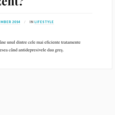
zent?
EMBER 2014
IN
LIFESTYLE
ne unul dintre cele mai eficiente tratamente
esea când antidepresivele dau greş.