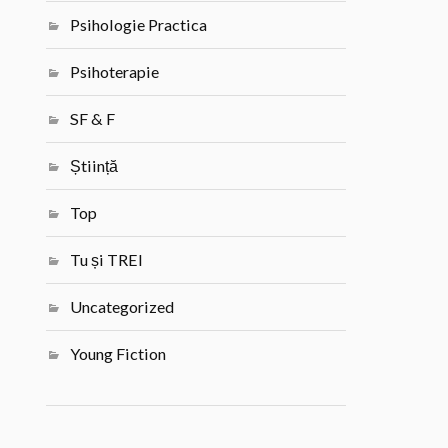
Psihologie Practica
Psihoterapie
SF & F
Știință
Top
Tu și TREI
Uncategorized
Young Fiction