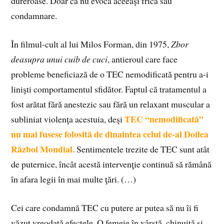
dureroase. Doar că nu evocă aceeaşi frică sau
condamnare.
În filmul-cult al lui Milos Forman, din 1975,
Zbor
deasupra unui cuib de cuci
, antieroul care face
probleme beneficiază de o TEC nemodificată pentru a-i
linişti comportamentul sfidător. Faptul că tratamentul a
fost arătat fără anestezic sau fără un relaxant muscular a
TEC “nemodificată”
subliniat violenţa acestuia, deşi
nu mai fusese folosită de dinaintea celui de-al Doilea
Război Mondial.
Sentimentele trezite de TEC sunt atât
de puternice, încât acestă intervenţie continuă să rămână
în afara legii în mai multe ţări. (…)
Cei care condamnă TEC cu putere ar putea să nu îi fi
văzut vreodată efectele. O femeie în vârstă, chinuită şi