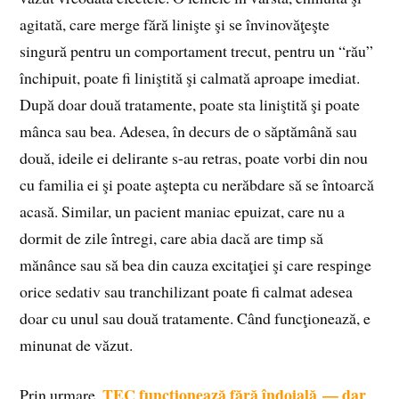
agitată, care merge fără linişte şi se învinovăţeşte
singură pentru un comportament trecut, pentru un “rău”
închipuit, poate fi liniştită şi calmată aproape imediat.
După doar două tratamente, poate sta liniştită şi poate
mânca sau bea. Adesea, în decurs de o săptămână sau
două, ideile ei delirante s-au retras, poate vorbi din nou
cu familia ei şi poate aştepta cu nerăbdare să se întoarcă
acasă. Similar, un pacient maniac epuizat, care nu a
dormit de zile întregi, care abia dacă are timp să
mănânce sau să bea din cauza excitaţiei şi care respinge
orice sedativ sau tranchilizant poate fi calmat adesea
doar cu unul sau două tratamente. Când funcţionează, e
minunat de văzut.
TEC funcţionează fără îndoială — dar
Prin urmare,