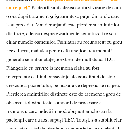
cu ce preţ?
Pacienţii sunt adesea confuzi vreme de cam
o oră după tratament şi îşi amintesc puţin din orele care
l-au precedat. Mai deranjantă este pierderea amintirilor
distincte, adesea despre evenimente semnificative sau
chiar numele oamenilor. Psihiatrii au recunoscut cu greu
acest lucru, mai ales pentru că funcţionarea mentală
generală se îmbunătăţeşte extrem de mult după TEC.
Plângerile cu privire la memoria slabă au fost
interpretate ca fiind consecinţe ale conştiinţei de sine
crescute a pacientului, pe măsură ce depresia se risipea.
Pierderea amintirilor distincte este de asemenea greu de
observat folosind teste standard de procesare a
memoriei, care indică în mod obişnuit ameliorări la
pacienţii care au fost supuşi TEC. Totuşi, s-a stabilit clar
acum că o astfel de pierdere a memoriei este un efect al