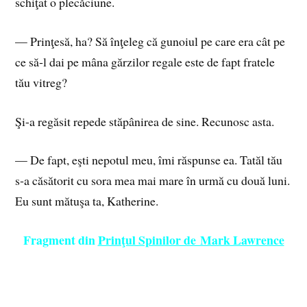
schiţat o plecăciune.
— Prinţesă, ha? Să înţeleg că gunoiul pe care era cât pe
ce să‑l dai pe mâna gărzilor regale este de fapt fratele
tău vitreg?
Şi-a regăsit repede stăpânirea de sine. Recunosc asta.
— De fapt, eşti nepotul meu, îmi răspunse ea. Tatăl tău
s‑a căsătorit cu sora mea mai mare în urmă cu două luni.
Eu sunt mătuşa ta, Katherine.
Fragment din
Prinţul Spinilor de Mark Lawrence