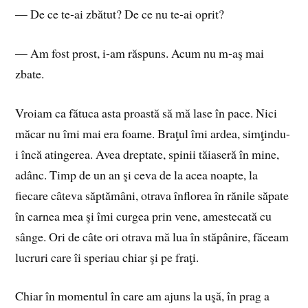
— De ce te‑ai zbătut? De ce nu te‑ai oprit?
— Am fost prost, i‑am răspuns. Acum nu m‑aş mai
zbate.
Vroiam ca fătuca asta proastă să mă lase în pace. Nici
măcar nu îmi mai era foame. Braţul îmi ardea, simţindu-
i încă atingerea. Avea dreptate, spinii tăiaseră în mine,
adânc. Timp de un an şi ceva de la acea noapte, la
fiecare câteva săptămâni, otrava înflorea în rănile săpate
în carnea mea şi îmi curgea prin vene, amestecată cu
sânge. Ori de câte ori otrava mă lua în stăpânire, făceam
lucruri care îi speriau chiar şi pe fraţi.
Chiar în momentul în care am ajuns la uşă, în prag a