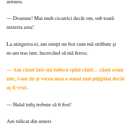
armura.
— Doamne! Mai mult cicatrici decât om, sub toată
mizeria asta!
La atingerea ei, am simţit un fior cum mă străbate şi
m‑am tras iute, încercând să mă feresc.
— Am căzut într‑un tufişcu spini când… când eram
mic, i‑am zis şi vocea mea a sunat mai piţigăiat decât
aş fi vrut.
— Halal tufiş trebuie să fi fost!
Am ridicat din umeri.