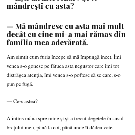
mândreşti cu asta?
— Mă mândresc cu asta mai mult
decât cu cine mi-a mai rămas din
familia mea adevărată.
Am simţit cum furia începe să mă împungă încet. Îmi
venea s‑o gonesc pe fătuca asta negustor care îmi tot
distrăgea atenţia, îmi venea s‑o poftesc să se care, s‑o
pun pe fugă.
— Ce‑s astea?
A întins mâna spre mine şi şi-a trecut degetele în susul
braţului meu, până la cot, până unde îi dădea voie