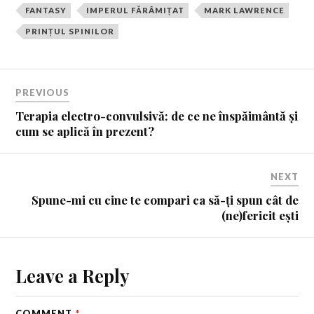
FANTASY
IMPERUL FĂRÂMIȚAT
MARK LAWRENCE
PRINȚUL SPINILOR
PREVIOUS
Terapia electro-convulsivă: de ce ne înspăimântă și
cum se aplică în prezent?
NEXT
Spune-mi cu cine te compari ca să-ți spun cât de
(ne)fericit ești
Leave a Reply
COMMENT
*