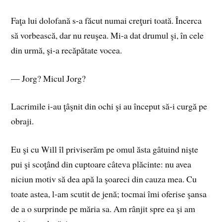
Faţa lui dolofană s-a făcut numai creţuri toată. Încerca
să vorbească, dar nu reuşea. Mi-a dat drumul şi, în cele
din urmă, şi-a recăpătate vocea.
— Jorg? Micul Jorg?
Lacrimile i-au ţâşnit din ochi şi au început să‑i curgă pe
obraji.
Eu şi cu Will îl priviserăm pe omul ăsta gâtuind nişte
pui şi scoţând din cuptoare câteva plăcinte: nu avea
niciun motiv să dea apă la şoareci din cauza mea. Cu
toate astea, l‑am scutit de jenă; tocmai îmi oferise şansa
de a o surprinde pe măria sa. Am rânjit spre ea şi am