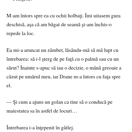
M‑am întors spre ea cu ochii holbaţi. Îmi uitasem gura
deschisă, aşa că am băgat de seamă şi‑am închis‑o
repede la loc.
Ea mi-a aruncat un zâmbet, lăsându‑mă să mă lupt cu
întrebarea: să i‑l şterg de pe faţă cu o palmă sau cu un
sărut? Înainte s‑apuc să iau o decizie, o mână greoaie a
căzut pe umărul meu, iar Drane m-a întors cu faţa spre
el.
— Şi cum a ajuns un golan ca tine să o conducă pe
maies­tatea sa în astfel de locuri…
Întrebarea i-a înţepenit în gâtlej.