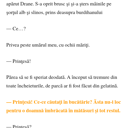
apărut Drane. S-a oprit brusc şi şi-a şters mâinile pe
şorţul alb şi slinos, prins deasupra burdihanului
— Ce…?
Privea peste umărul meu, cu ochii măriţi.
— Prinţesă!
Părea să se fi speriat deodată. A început să tremure din
toate încheieturile, de parcă ar fi fost făcut din gelatină.
— Prinţesă! Ce‑ce căutaţi în bucătărie? Ăsta nu‑i loc
pentru o doamnă îmbrăcată în mătăsuri şi tot restul.
— Prinţesă?