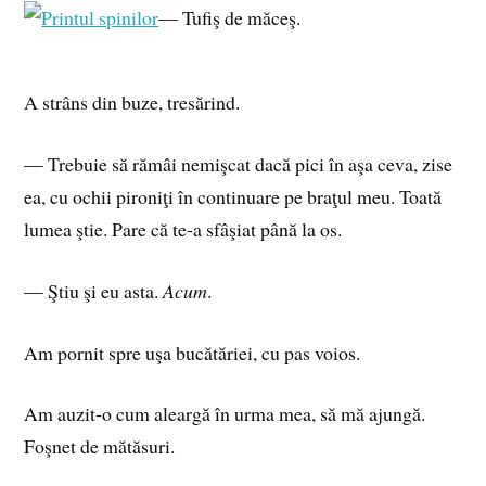
— Tufiş de măceş.
A strâns din buze, tresărind.
— Trebuie să rămâi nemişcat dacă pici în aşa ceva, zise
ea, cu ochii pironiţi în continuare pe braţul meu. Toată
lumea ştie. Pare că te‑a sfâşiat până la os.
— Ştiu şi eu asta.
Acum
.
Am pornit spre uşa bucătăriei, cu pas voios.
Am auzit‑o cum aleargă în urma mea, să mă ajungă.
Foşnet de mătăsuri.