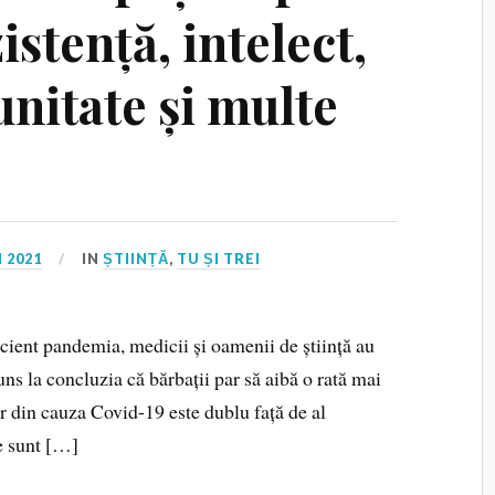
istență, intelect,
unitate și multe
 2021
IN
ȘTIINȚĂ
,
TU ȘI TREI
cient pandemia, medicii și oamenii de știință au
ajuns la concluzia că bărbații par să aibă o rată mai
r din cauza Covid-19 este dublu față de al
le sunt […]