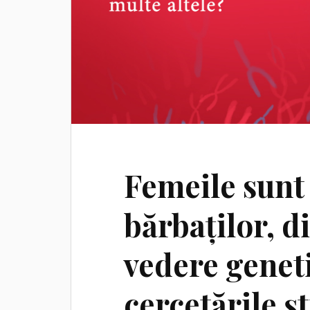
Femeile sunt
bărbaților, d
vedere geneti
cercetările șt