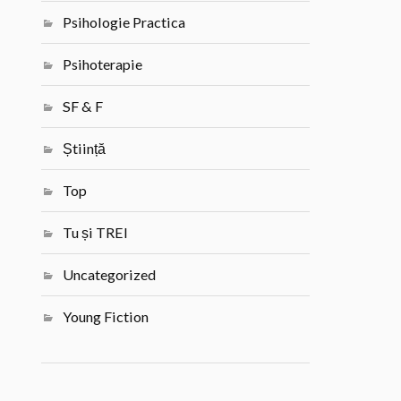
Psihologie Practica
Psihoterapie
SF & F
Știință
Top
Tu și TREI
Uncategorized
Young Fiction