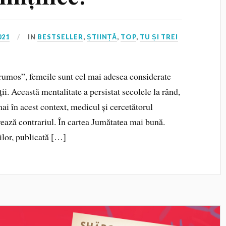
021
IN
BESTSELLER
,
ȘTIINȚĂ
,
TOP
,
TU ȘI TREI
rumos”, femeile sunt cel mai adesea considerate
i. Această mentalitate a persistat secolele la rând,
ai în acest context, medicul și cercetătorul
ează contrariul. În cartea Jumătatea mai bună.
ilor, publicată […]