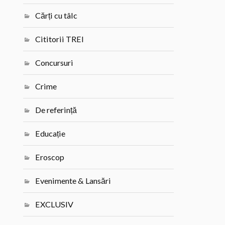
Cărți cu tâlc
Cititorii TREI
Concursuri
Crime
De referință
Educație
Eroscop
Evenimente & Lansări
EXCLUSIV