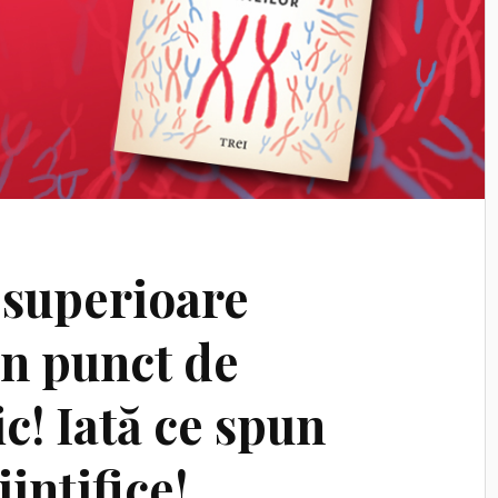
 superioare
in punct de
c! Iată ce spun
iințifice!