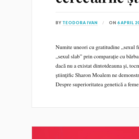
BY
TEODORA IVAN
ON
6 APRIL 2
Numite uneori cu gratitudine „sexul f
„sexul slab” prin comparație cu bărbați
dacă nu a existat dintotdeauna și, tocm
științific Sharon Moalem ne demonstr
Despre superioritatea genetică a feme