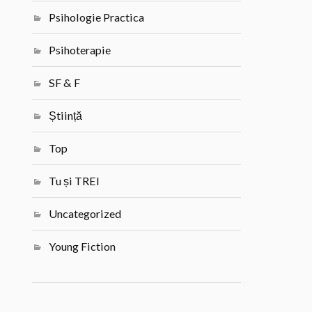
Psihologie Practica
Psihoterapie
SF & F
Știință
Top
Tu și TREI
Uncategorized
Young Fiction