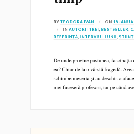
BY
TEODORA IVAN
ON
18 JANUA
IN
AUTORII TREI
,
BESTSELLER
,
C
REFERINȚĂ
,
INTERVIUL LUNII
,
ȘTIIN
De unde provine pasiunea, fascinația 
ea? Chiar de la o vârstă fragedă. Avea
schimbe meseria și au deschis o afacer
mei fuseseră profesori, iar pe când a