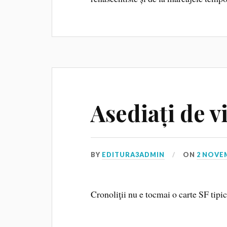
Asediați de vi
BY
EDITURA3ADMIN
ON
2 NOVE
Cronoliţii nu e tocmai o carte SF tipic