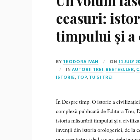
Un volum fas
ceasuri: isto
timpului și a 
BY
TEODORA IVAN
ON
11 JULY 2
IN
AUTORII TREI
,
BESTSELLER
,
C
ISTORIE
,
TOP
,
TU ȘI TREI
În Despre timp. O istorie a civilizație
complexă publicată de Editura Trei, D
istoria măsurării timpului și a civili
invenții din istoria orologeriei, de la
renascentiste și de la marcajele temp