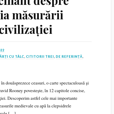
cinant despre
ria măsurării
civilizației
022
ĂRȚI CU TÂLC
,
CITITORII TREI
,
DE REFERINȚĂ
,
i în douăsprezece ceasuri, o carte spectaculoasă și
avid Rooney povestește, în 12 capitole concise,
zației. Descoperim astfel cele mai importante
 ceasurile medievale cu apă la clepsidrele
orale […]