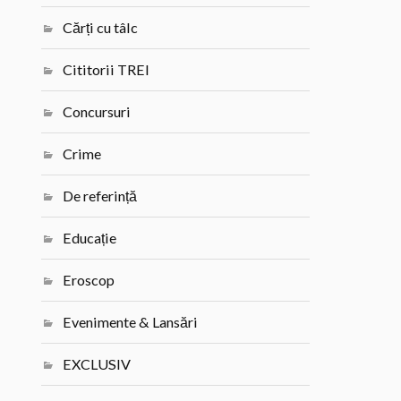
Cărți cu tâlc
Cititorii TREI
Concursuri
Crime
De referință
Educație
Eroscop
Evenimente & Lansări
EXCLUSIV