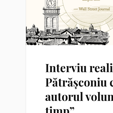
Interviu real
Pătrășconiu 
autorul volu
timp”