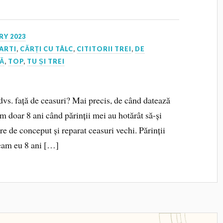
RY 2023
ARTI
,
CĂRȚI CU TÂLC
,
CITITORII TREI
,
DE
ȚĂ
,
TOP
,
TU ȘI TREI
dvs. față de ceasuri? Mai precis, de când datează
m doar 8 ani când părinții mei au hotărât să-și
e de conceput și reparat ceasuri vechi. Părinții
veam eu 8 ani […]