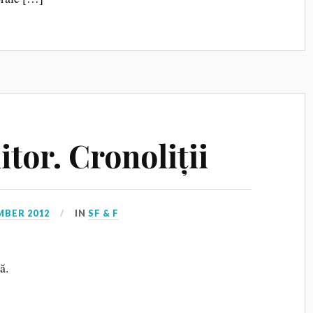
itor. Cronoliții
MBER 2012
IN
SF & F
ă.