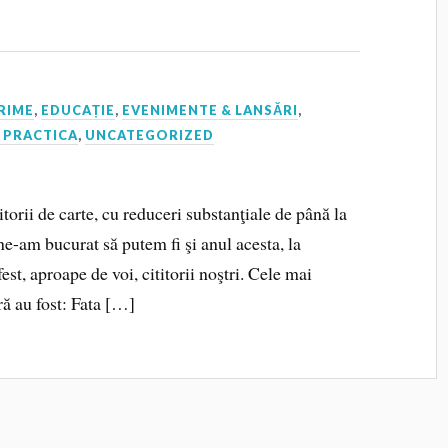
RIME
,
EDUCAȚIE
,
EVENIMENTE & LANSĂRI
,
 PRACTICA
,
UNCATEGORIZED
itorii de carte, cu reduceri substanţiale de până la
ne-am bucurat să putem fi şi anul acesta, la
st, aproape de voi, cititorii noştri. Cele mai
ură au fost: Fata […]