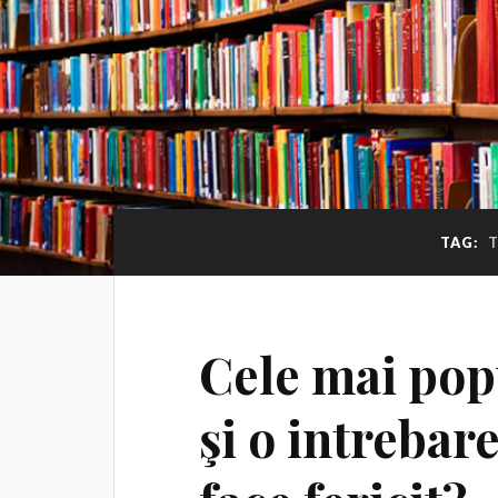
TAG:
T
Cele mai pop
şi o intrebare