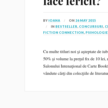
face fericit?
BY
IOANA
ON
26 MAY 2015
IN
BESTSELLER
,
CONCURSURI
,
C
FICTION CONNECTION
,
PSIHOLOGIE
Cu multe titluri noi şi aşteptate de iub
50% şi volume la preţul fix de 10 lei, 
Salonului Intenaţional de Carte Bookfe
vândute cărţi din colecţiile de literat