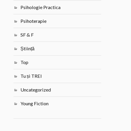
Psihologie Practica
Psihoterapie
SF & F
Știință
Top
Tu și TREI
Uncategorized
Young Fiction