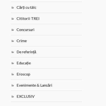
Cărți cu tâlc
Cititorii TREI
Concursuri
Crime
De referință
Educație
Eroscop
Evenimente & Lansări
EXCLUSIV