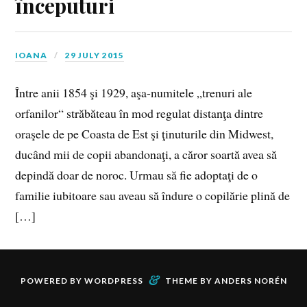
începuturi
IOANA
29 JULY 2015
Între anii 1854 şi 1929, aşa-numitele „trenuri ale
orfanilor“ străbăteau în mod regulat distanţa dintre
oraşele de pe Coasta de Est şi ţinuturile din Midwest,
ducând mii de copii abandonaţi, a căror soartă avea să
depindă doar de noroc. Urmau să fie adoptaţi de o
familie iubitoare sau aveau să îndure o copilărie plină de
[…]
&
POWERED BY
WORDPRESS
THEME BY
ANDERS NORÉN