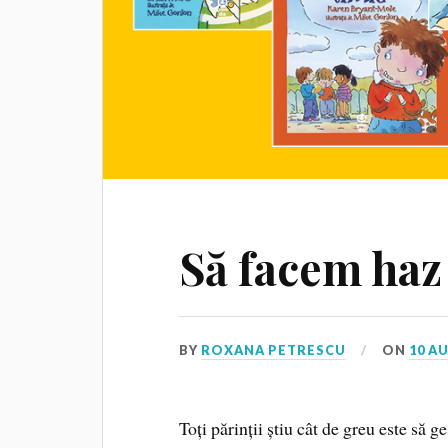
Să facem haz
BY
ROXANA PETRESCU
ON
10 A
Toți părinții știu cât de greu este să 