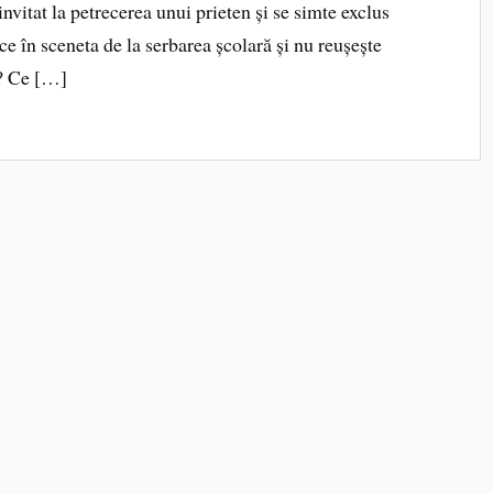
nvitat la petrecerea unui prieten și se simte exclus
ace în sceneta de la serbarea școlară și nu reușește
i? Ce […]