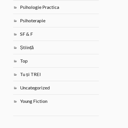
Psihologie Practica
Psihoterapie
SF & F
Știință
Top
Tu și TREI
Uncategorized
Young Fiction