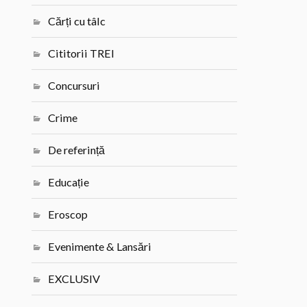
Cărți cu tâlc
Cititorii TREI
Concursuri
Crime
De referință
Educație
Eroscop
Evenimente & Lansări
EXCLUSIV