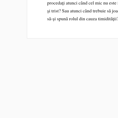
procedați atunci când cel mic nu este i
și trist? Sau atunci când trebuie să jo
să-și spună rolul din cauza timidități