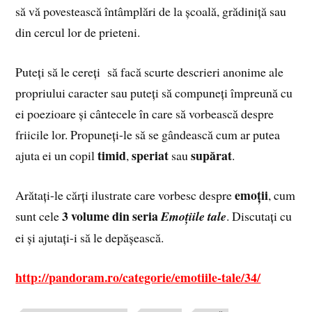
să vă povestească întâmplări de la școală, grădiniță sau
din cercul lor de prieteni.
Puteți să le cereți să facă scurte descrieri anonime ale
propriului caracter sau puteți să compuneți împreună cu
ei poezioare și cântecele în care să vorbească despre
friicile lor. Propuneți-le să se gândească cum ar putea
timid
speriat
supărat
ajuta ei un copil
,
sau
.
emoții
Arătați-le cărți ilustrate care vorbesc despre
, cum
3 volume din seria
sunt cele
Emoțiile tale
. Discutați cu
ei și ajutați-i să le depășească.
http://pandoram.ro/categorie/emotiile-tale/34/