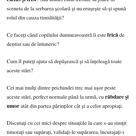
sceneta de la serbarea școlară și nu reușește să-și spună
rolul din cauza timidității?
frică
Ce faceți când copilului dumneavoastră îi este
de
dentist sau de întuneric?
Cum îl puteți ajuta să depășească și să înțeleagă toate
aceste stări?
Cei mai mulți dintre prichindei trec mai ușor peste
răbdare și
aceste stări, perfect normale până la urmă, cu
umor
atât din partea părinților cât și a celor apropiați.
Discutați cu cei mici despre situațiile în care s-au simțit
timorați sau supărați, validați-le supărarea, încurajați-i