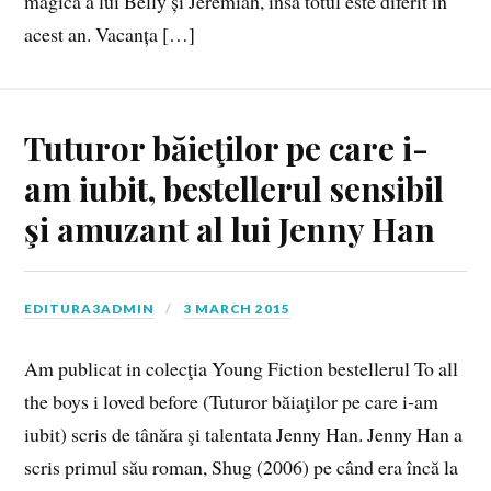
magică a lui Belly și Jeremiah, însă totul este diferit în
acest an. Vacanța […]
Tuturor băieţilor pe care i-
am iubit, bestellerul sensibil
şi amuzant al lui Jenny Han
EDITURA3ADMIN
3 MARCH 2015
Am publicat in colecţia Young Fiction bestellerul To all
the boys i loved before (Tuturor băiaţilor pe care i-am
iubit) scris de tânăra şi talentata Jenny Han. Jenny Han a
scris primul său roman, Shug (2006) pe când era încă la