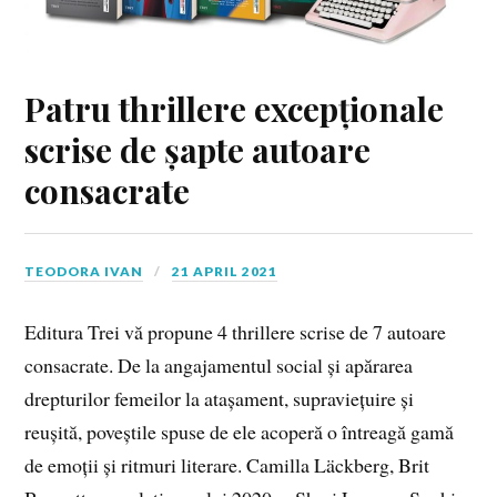
Patru thrillere excepționale
scrise de șapte autoare
consacrate
TEODORA IVAN
21 APRIL 2021
Editura Trei vă propune 4 thrillere scrise de 7 autoare
consacrate. De la angajamentul social și apărarea
drepturilor femeilor la atașament, supraviețuire și
reușită, poveștile spuse de ele acoperă o întreagă gamă
de emoții și ritmuri literare. Camilla Läckberg, Brit