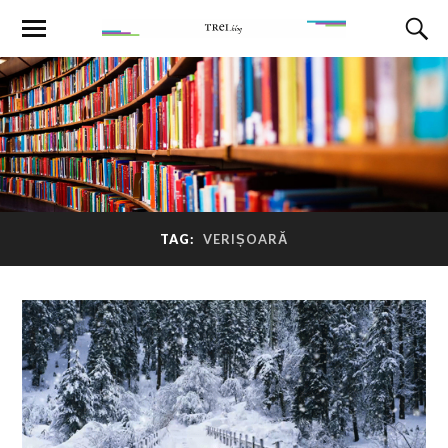
TAG:
VERIȘOARĂ