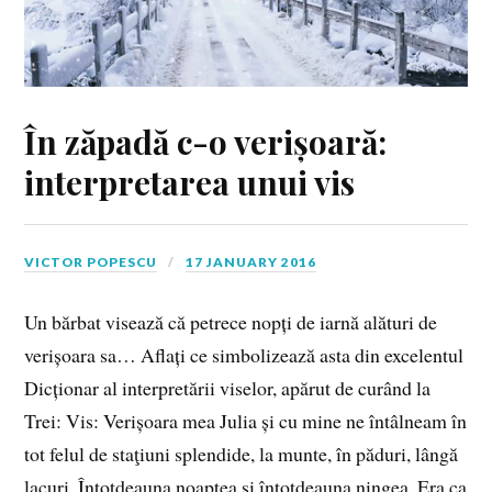
În zăpadă c-o verișoară:
interpretarea unui vis
VICTOR POPESCU
17 JANUARY 2016
Un bărbat visează că petrece nopți de iarnă alături de
verișoara sa… Aflați ce simbolizează asta din excelentul
Dicționar al interpretării viselor, apărut de curând la
Trei: Vis: Verișoara mea Julia și cu mine ne întâlneam în
tot felul de staţiuni splendide, la munte, în păduri, lângă
lacuri. Întotdeauna noaptea și întotdeauna ningea. Era ca