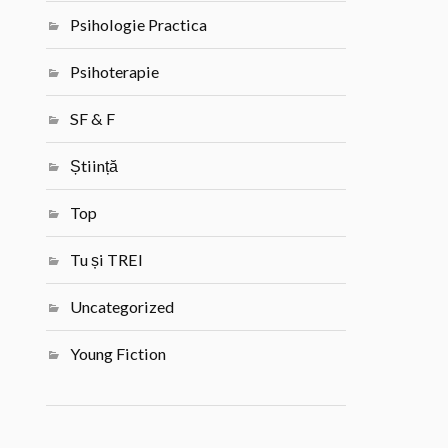
Psihologie Practica
Psihoterapie
SF & F
Știință
Top
Tu și TREI
Uncategorized
Young Fiction