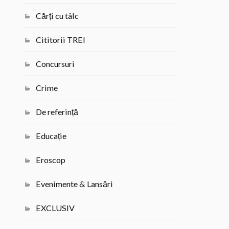
Cărți cu tâlc
Cititorii TREI
Concursuri
Crime
De referință
Educație
Eroscop
Evenimente & Lansări
EXCLUSIV