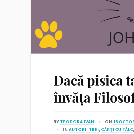
Dacă pisica ta
învăța Filosof
BY
TEODORA IVAN
ON
18 OCTOB
IN
AUTORII TREI
,
CĂRȚI CU TÂLC