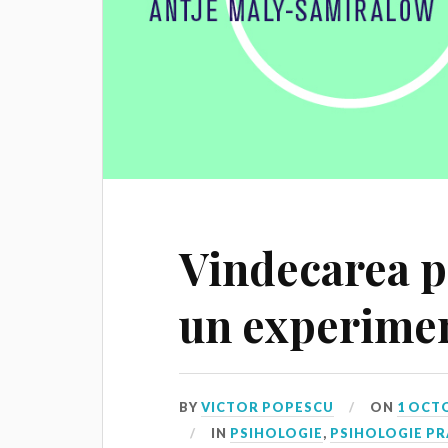
Vindecarea pr
un experimen
BY
VICTOR POPESCU
ON
1 OCT
IN
PSIHOLOGIE
,
PSIHOLOGIE PR