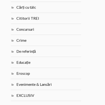
Cărți cu tâlc
Cititorii TREI
Concursuri
Crime
De referință
Educație
Eroscop
Evenimente & Lansări
EXCLUSIV