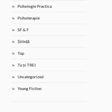
Psihologie Practica
Psihoterapie
SF & F
Știință
Top
Tu și TREI
Uncategorized
Young Fiction