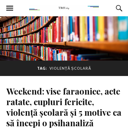
TAG:
VIOLENȚĂ ȘCOLARĂ
Weekend: vise faraonice, acte
ratate, cupluri fericite,
violență școlară și 5 motive ca
să începi o psihanaliză