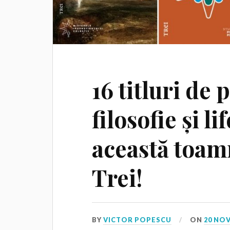
16 titluri de 
filosofie și l
această toam
Trei!
BY
VICTOR POPESCU
ON
20 NO