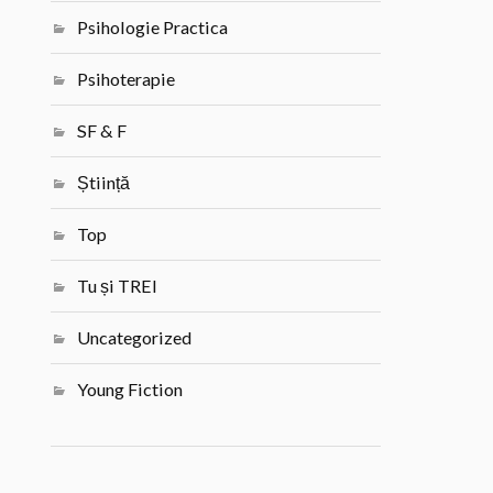
Psihologie Practica
Psihoterapie
SF & F
Știință
Top
Tu și TREI
Uncategorized
Young Fiction