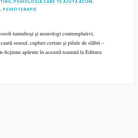
TING
,
PSIHOLOGIA CARE TE AJUTĂ ACUM
,
A
,
PSIHOTERAPIE
losofi tumultoși și neurologi contemplativi,
caută sensul, cupluri certate și pilule de slăbit –
 non-ficțiune apărute în această toamnă la Editura