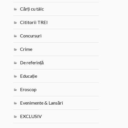
Cărți cu tâlc
Cititorii TREI
Concursuri
Crime
De referință
Educație
Eroscop
Evenimente & Lansări
EXCLUSIV