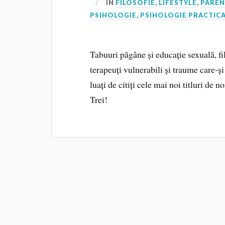
IN
FILOSOFIE
,
LIFESTYLE
,
PAREN
PSIHOLOGIE
,
PSIHOLOGIE PRACTIC
Tabuuri păgâne și educație sexuală, fi
terapeuți vulnerabili și traume care-și 
luați de citiți cele mai noi titluri de
Trei!