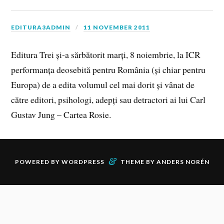
EDITURA3ADMIN
11 NOVEMBER 2011
Editura Trei și-a sărbătorit marți, 8 noiembrie, la ICR
performanța deosebită pentru România (și chiar pentru
Europa) de a edita volumul cel mai dorit și vânat de
către editori, psihologi, adepți sau detractori ai lui Carl
Gustav Jung – Cartea Rosie.
&
POWERED BY
WORDPRESS
THEME BY
ANDERS NORÉN