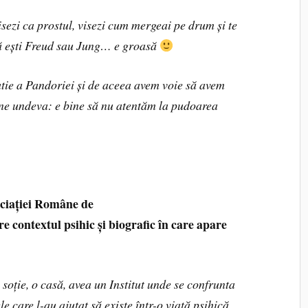
sezi ca prostul, visezi cum mergeai pe drum și te
ă ești Freud sau Jung… e groasă
tie a Pandoriei și de aceea avem voie să avem
ne undeva: e bine să nu atentăm la pudoarea
ociației Române de
e contextul psihic și biografic în care apare
 soție, o casă, avea un Institut unde se confrunta
ele care l-au ajutat să existe într-o viață psihică