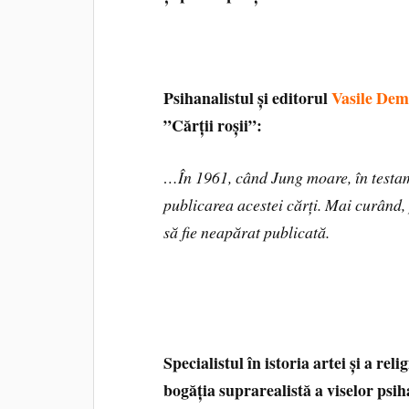
Psihanalistul și editorul
Vasile Dem
”Cărții roșii”:
…În 1961, când Jung moare, în testame
publicarea acestei cărți. Mai curând, 
să fie neapărat publicată.
Specialistul în istoria artei și a reli
bogăția suprarealistă a viselor psih