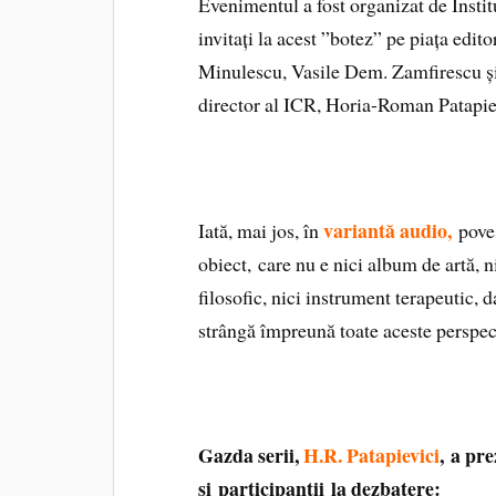
Evenimentul a fost organizat de Instit
invitați la acest ”botez” pe piața ed
Minulescu, Vasile Dem. Zamfirescu și,
director al ICR, Horia-Roman Patapie
variantă audio,
Iată, mai jos, în
poves
obiect, care nu e nici album de artă, ni
filosofic, nici instrument terapeutic, d
strângă împreună toate aceste perspec
Gazda serii,
H.R. Patapievici
, a pr
și participanții la dezbatere: