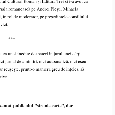
utul Cultural Roman și Editura Trei și i-a avut ca
itorială românească pe Andrei Pleșu, Mihaela
 în rol de moderator, pe președintele consiliului
vici.
***
tea unei inedite dezbateri în jurul unei cărți-
ci jurnal de amintiri, nici autoanaliză, nici eseu
ar reușește, printr-o manieră greu de înțeles, să
tive.
ezentat publicului ”stranie carte”, dar