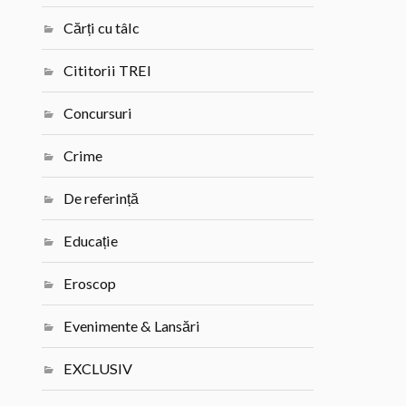
Cărți cu tâlc
Cititorii TREI
Concursuri
Crime
De referință
Educație
Eroscop
Evenimente & Lansări
EXCLUSIV