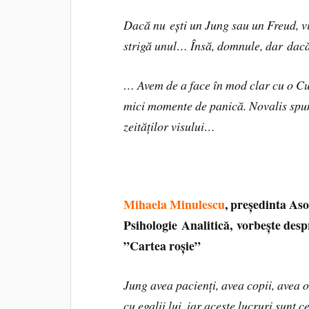
Dacă nu ești un Jung sau un Freud, vi
strigă unul… Însă, domnule, dar dac
… Avem de a face în mod clar cu o Cu
mici momente de panică. Novalis spu
zeităților visului…
Mihaela Minulescu
, președinta As
Psihologie Analitică, vorbește despr
”Cartea roșie”
Jung avea pacienți, avea copii, avea o
cu egalii lui, iar aceste lucruri sunt c