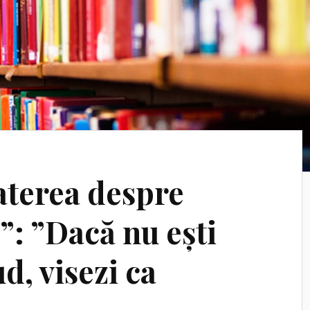
aterea despre
”: ”Dacă nu ești
d, visezi ca