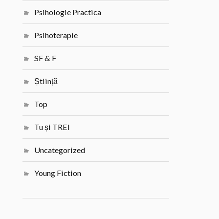
Psihologie Practica
Psihoterapie
SF & F
Știință
Top
Tu și TREI
Uncategorized
Young Fiction