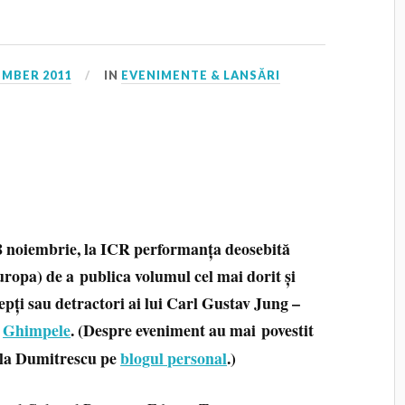
EMBER 2011
IN
EVENIMENTE & LANSĂRI
 8 noiembrie, la ICR performanța deosebită
ropa) de a publica volumul cel mai dorit și
depți sau detractori ai lui Carl Gustav Jung –
e
Ghimpele
. (Despre eveniment au mai povestit
la Dumitrescu pe
blogul personal
.)