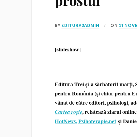
prostul”
BY
EDITURA3ADMIN
ON
11 NOV
[slideshow]
Editura Trei și-a sărbătorit marți,
pentru România (și chiar pentru Eu
vânat de către editori, psihologi, a
, relatează ziarul onlin
Cartea roșie
HotNews,
Psihoterapie.net
și Danie