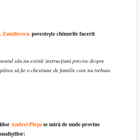
. Zamfirescu
povestește chinurile facerii
ntul său nu există instrucțiuni precise despre
părea să fie o chestiune de familie care nu trebuia
giilor
Andrei Pleșu
se miră de unde provine
analiștilor: