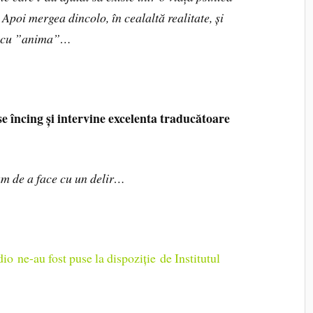
 Apoi mergea dincolo, în cealaltă realitate, și
n, cu ”anima”…
se încing și intervine excelenta traducătoare
am de a face cu un delir…
udio ne-au fost puse la dispoziție de Institutul