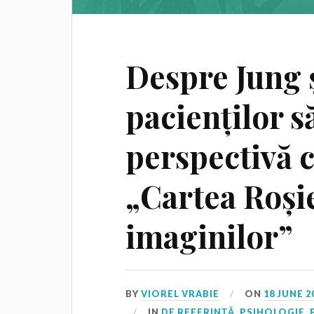
Despre Jung ș
pacienților s
perspectivă 
„Cartea Roși
imaginilor”
BY
VIOREL VRABIE
ON
18 JUNE 2
IN
DE REFERINȚĂ
,
PSIHOLOGIE
,