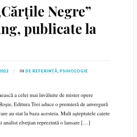
„Cărțile Negre”
ung, publicate la
2022
IN
DE REFERINȚĂ
,
PSIHOLOGIE
nească a celei mai învăluite de mister opere
Roșie, Editura Trei aduce o premieră de anvergură
are au stat la baza acesteia. Mult așteptatele caiete
i analist elvețian reprezintă o lansare […]