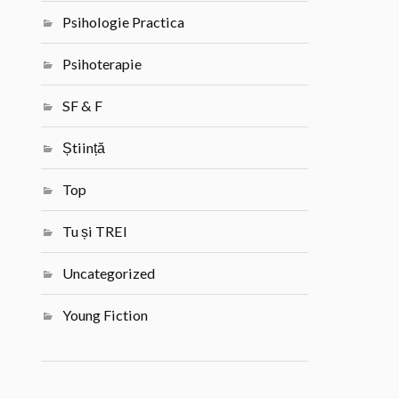
Psihologie Practica
Psihoterapie
SF & F
Știință
Top
Tu și TREI
Uncategorized
Young Fiction