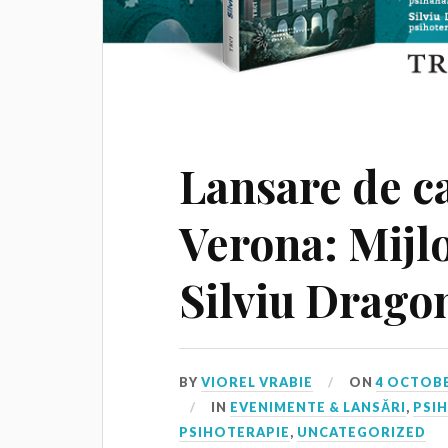
Lansare de ca
Verona: Mijlo
Silviu Drago
BY
VIOREL VRABIE
ON
4 OCTOBE
IN
EVENIMENTE & LANSĂRI
,
PSI
PSIHOTERAPIE
,
UNCATEGORIZED