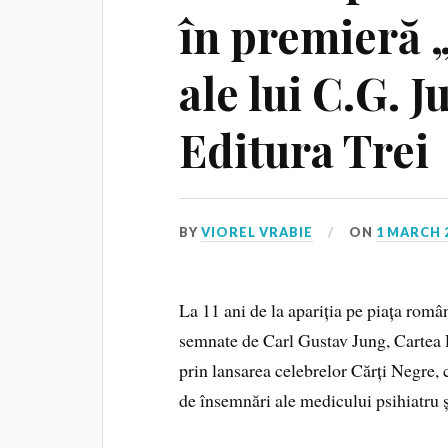
în premieră 
ale lui C.G. J
Editura Trei
BY
VIOREL VRABIE
ON
1 MARCH 
La 11 ani de la apariția pe piața româ
semnate de Carl Gustav Jung, Cartea 
prin lansarea celebrelor Cărți Negre, c
de însemnări ale medicului psihiatru ș