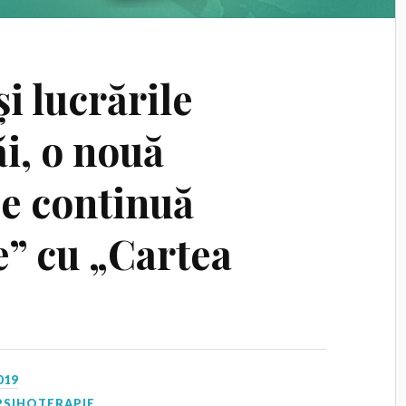
i lucrările
ăi, o nouă
ce continuă
e” cu „Cartea
019
PSIHOTERAPIE