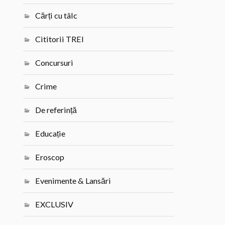
Cărți cu tâlc
Cititorii TREI
Concursuri
Crime
De referință
Educație
Eroscop
Evenimente & Lansări
EXCLUSIV