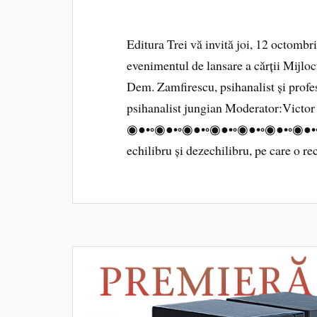
Editura Trei vă invită joi, 12 octombr
evenimentul de lansare a cărții Mijloc
Dem. Zamfirescu, psihanalist și profe
psihanalist jungian Moderator:Victo
◉●•◦◉●•◦◉●•◦◉●•◦◉●•◦◉●•◦◉●•◦◉●•
echilibru și dezechilibru, pe care o r