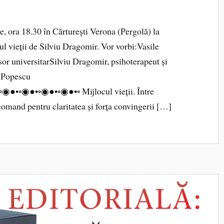
ie, ora 18.30 în Cărturești Verona (Pergolă) la
ul vieții de Silviu Dragomir. Vor vorbi:Vasile
sor universitarSilviu Dragomir, psihoterapeut și
r Popescu
◦◉●•◦◉●•◦◉●•◦ Mijlocul vieții. Între
ecomand pentru claritatea și forța convingerii […]