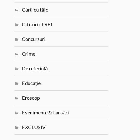
Cărți cu tâlc
Cititorii TREI
Concursuri
Crime
De referință
Educație
Eroscop
Evenimente & Lansări
EXCLUSIV