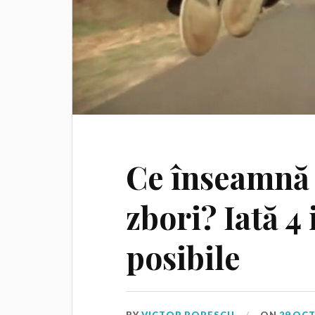
Ce înseamnă 
zbori? Iată 4
posibile