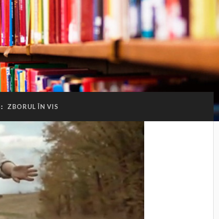
G:
ZBORUL ÎN VIS