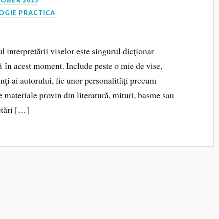
TOBER 2015
OGIE PRACTICA
l interpretării viselor este singurul dicţionar
ță în acest moment. Include peste o mie de vise,
nţi ai autorului, fie unor personalităţi precum
 materiale provin din literatură, mituri, basme sau
etări […]