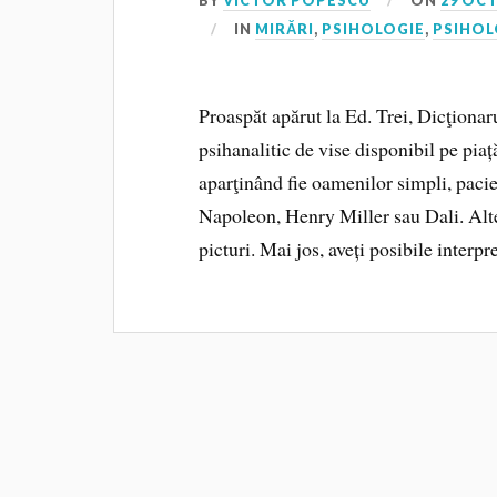
BY
VICTOR POPESCU
ON
29 OC
IN
MIRĂRI
,
PSIHOLOGIE
,
PSIHOL
Proaspăt apărut la Ed. Trei, Dicţionaru
psihanalitic de vise disponibil pe pia
aparţinând fie oamenilor simpli, pacie
Napoleon, Henry Miller sau Dali. Alte
picturi. Mai jos, aveți posibile interpr