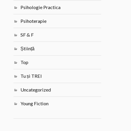
Psihologie Practica
Psihoterapie
SF & F
Știință
Top
Tu și TREI
Uncategorized
Young Fiction