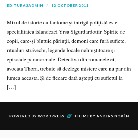
EDITURA3ADMIN
12 OCTOBER 2011
Mixul de istorie cu fantome şi intrigă poliţistă este
specialitatea islandezei Yrsa Sigurdardottir. Spirite de
copii, care-şi bîntuie părinţii, demoni care fură suflete,
ritualuri străvechi, legende locale neliniştitoare şi
episoade paranormale. Detectiva din romanele ei,
avocata Thora, trebuie să dezlege mistere care nu par din
lumea aceasta. Şi de fiecare dată aştepţi cu sufletul la
[…]
&
POWERED BY
WORDPRESS
THEME BY
ANDERS NORÉN