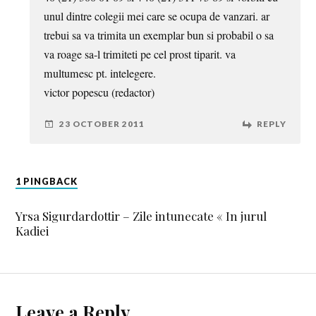
unul dintre colegii mei care se ocupa de vanzari. ar
trebui sa va trimita un exemplar bun si probabil o sa
va roage sa-l trimiteti pe cel prost tiparit. va
multumesc pt. intelegere.
victor popescu (redactor)
23 OCTOBER 2011
REPLY
1 PINGBACK
Yrsa Sigurdardottir – Zile intunecate « In jurul
Kadiei
Leave a Reply