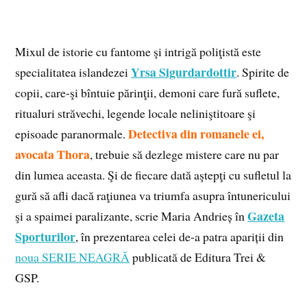
Mixul de istorie cu fantome şi intrigă poliţistă este
Yrsa Sigurdardottir
specialitatea islandezei
. Spirite de
copii, care-şi bîntuie părinţii, demoni care fură suflete,
ritualuri străvechi, legende locale neliniştitoare şi
Detectiva din romanele ei,
episoade paranormale.
avocata Thora
, trebuie să dezlege mistere care nu par
din lumea aceasta. Şi de fiecare dată aştepţi cu sufletul la
gură să afli dacă raţiunea va triumfa asupra întunericului
Gazeta
şi a spaimei paralizante, scrie Maria Andrieș în
Sporturilor
, în prezentarea celei de-a patra apariții din
noua SERIE NEAGRĂ
publicată de Editura Trei &
GSP.