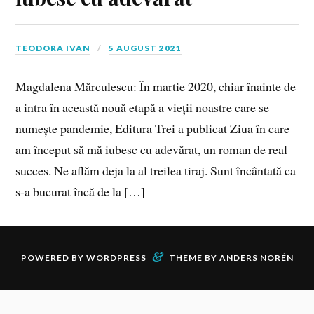
TEODORA IVAN
5 AUGUST 2021
Magdalena Mărculescu: În martie 2020, chiar înainte de
a intra în această nouă etapă a vieții noastre care se
numește pandemie, Editura Trei a publicat Ziua în care
am început să mă iubesc cu adevărat, un roman de real
succes. Ne aflăm deja la al treilea tiraj. Sunt încântată ca
s-a bucurat încă de la […]
&
POWERED BY
WORDPRESS
THEME BY
ANDERS NORÉN