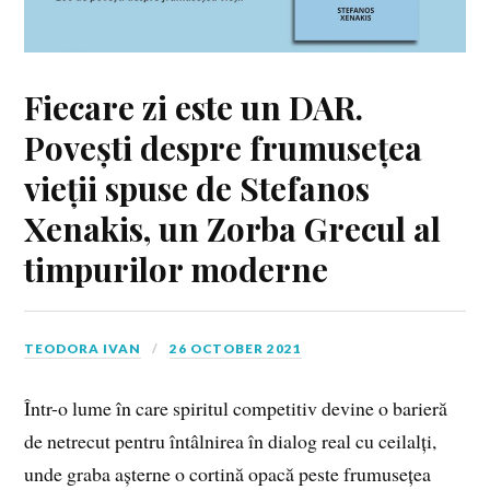
Fiecare zi este un DAR.
Povești despre frumusețea
vieții spuse de Stefanos
Xenakis, un Zorba Grecul al
timpurilor moderne
TEODORA IVAN
26 OCTOBER 2021
Într-o lume în care spiritul competitiv devine o barieră
de netrecut pentru întâlnirea în dialog real cu ceilalți,
unde graba așterne o cortină opacă peste frumusețea