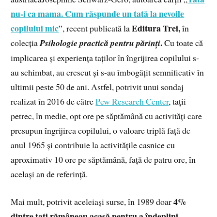
nu-i ca mama. Cum răspunde un tată la nevoile
copilului mic
Editura Trei,
”, recent publicată la
în
.
colecția
Psihologie practică pentru părinți
Cu toate că
implicarea și experiența taților în îngrijirea copilului s-
au schimbat, au crescut și s-au îmbogățit semnificativ în
ultimii peste 50 de ani. Astfel, potrivit unui sondaj
realizat în 2016 de către
Pew Research Center
, tații
petrec, în medie, opt ore pe săptămână cu activități care
presupun îngrijirea copilului, o valoare triplă față de
anul 1965 și contribuie la activitățile casnice cu
aproximativ 10 ore pe săptămână, față de patru ore, în
același an de referință.
4%
Mai mult, potrivit aceleiași surse, în 1989 doar
dintre tați rămâneau acasă pentru a îndeplini