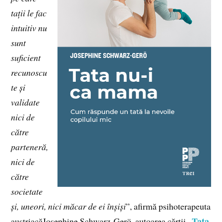
tații le fac
intuitiv nu
sunt
suficient
recunoscu
te și
validate
nici de
către
parteneră,
nici de
către
societate
și, uneori, nici măcar de ei înșiși
”, afirmă psihoterapeuta
Tata
austriacăJosephine Schwarz-Gerö, autoarea cărții „