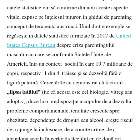
datele statistice vin să confirme din nou aceste aspecte
vitale, expuse pe înțelesul tuturor, în ghidul de parenting
conceput de terapeuta austriacă. Unul dintre exemple se
regăsește în datele statistice furnizate în 2017 de
United
States Census Bureau
despre criza parentingului
masculin cu care se confruntă Statele Unite ale
Americii, într-un context social în care 19.7 milioane de
copii, respectiv 1 din 4, trăiesc și se dezvoltă fără o
figură paternă. Cercetările au demonstrat că factorul
„lipsa tatălui”
(fie că acesta este cel biologic, vitreg sau
adoptiv), duce la o predispoziție a copiilor de a dezvolta
probleme comportamentale, tendințe crescute spre
obezitate, dependențe de droguri sau alcool, crește riscul
de a ajunge la închisoare, de a comite crime, de a
abandona școala în perioada liceului cu de două ori