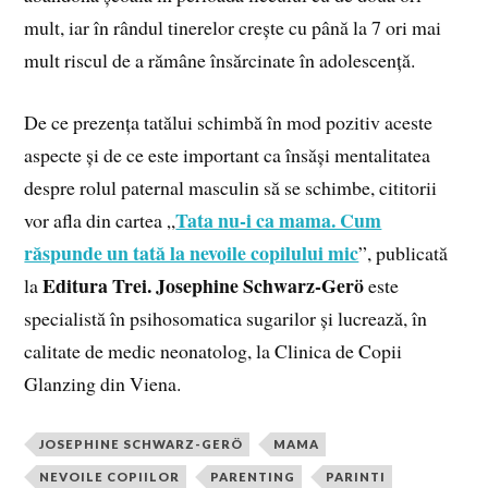
mult, iar în rândul tinerelor crește cu până la 7 ori mai
mult riscul de a rămâne însărcinate în adolescență.
De ce prezența tatălui schimbă în mod pozitiv aceste
aspecte și de ce este important ca însăși mentalitatea
despre rolul paternal masculin să se schimbe, cititorii
Tata nu-i ca mama. Cum
vor afla din cartea „
răspunde un tată la nevoile copilului mic
”, publicată
Editura Trei. Josephine Schwarz-Gerö
la
este
specialistă în psihosomatica sugarilor și lucrează, în
calitate de medic neonatolog, la Clinica de Copii
Glanzing din Viena.
JOSEPHINE SCHWARZ-GERÖ
MAMA
NEVOILE COPIILOR
PARENTING
PARINTI