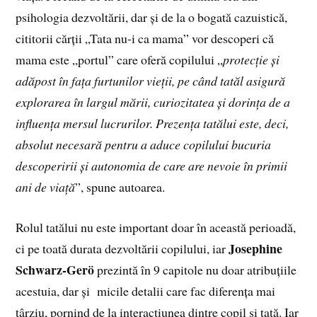
psihologia dezvoltării, dar și de la o bogată cazuistică,
cititorii cărții „Tata nu-i ca mama” vor descoperi că
mama este „portul” care oferă copilului „
protecție și
adăpost în fața furtunilor vieții, pe când tatăl asigură
explorarea în largul mării, curiozitatea și dorința de a
influența mersul lucrurilor. Prezența tatălui este, deci,
absolut necesară pentru a aduce copilului bucuria
descoperirii și autonomia de care are nevoie în primii
ani de viață
”, spune autoarea.
Rolul tatălui nu este important doar în această perioadă,
Josephine
ci pe toată durata dezvoltării copilului, iar
Schwarz-Gerö
prezintă în 9 capitole nu doar atribuțiile
acestuia, dar și micile detalii care fac diferența mai
târziu, pornind de la interacțiunea dintre copil și tată. Iar