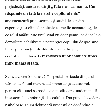
„Tata nu-i ca mama. Cum
prejudecăți, autoarea cărții
răspunde un tată la nevoile copilului mic”
argumentează prin exemple și studii de caz din
experiența sa clinică, inclusiv ca medic neonatolog, de
ce rolul tatălui este unul vital nu doar pentru că duce la o
dezvoltare echilibrată a percepției copilului despre sine,
lume și interacțiunile diferite cu cei din jur, dar
rezolvarea unor conflicte tipice
contribuie inclusiv la
între mamă și tată.
Schwarz-Gerö spune că, în special perioada din jurul
vârstei de 6 luni marchează importanța acestui rol,
pentru că atunci se produce o modificare fundamentală
în sistemul de referință al copilului. Din punct de vedere
psihologic, acum debutează procesul de dobândire a