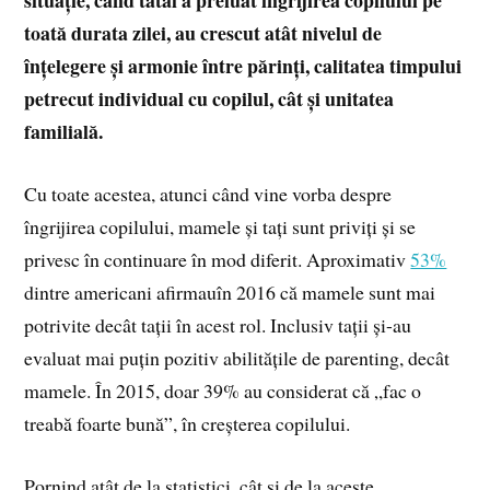
situație, când tatăl a preluat îngrijirea copilului pe
toată durata zilei, au crescut atât nivelul de
înțelegere și armonie între părinți, calitatea timpului
petrecut individual cu copilul, cât și unitatea
familială.
Cu toate acestea, atunci când vine vorba despre
îngrijirea copilului, mamele și tați sunt priviți și se
privesc în continuare în mod diferit. Aproximativ
53%
dintre americani afirmauîn 2016 că mamele sunt mai
potrivite decât tații în acest rol. Inclusiv tații și-au
evaluat mai puțin pozitiv abilitățile de parenting, decât
mamele. În 2015, doar 39% au considerat că „fac o
treabă foarte bună”, în creșterea copilului.
Pornind atât de la statistici, cât și de la aceste