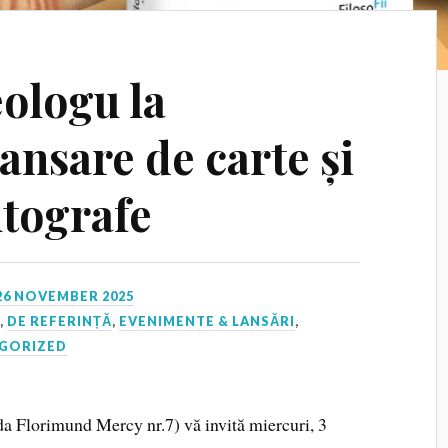
ologu la
ansare de carte și
utografe
26 NOVEMBER 2025
I
,
DE REFERINȚĂ
,
EVENIMENTE & LANSĂRI
,
GORIZED
ada Florimund Mercy nr.7) vă invită miercuri, 3