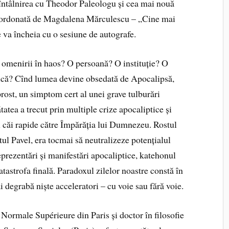
întâlnirea cu Theodor Paleologu și cea mai nouă
 coordonată de Magdalena Mărculescu – „Cine mai
va încheia cu o sesiune de autografe.
 omenirii în haos? O persoană? O instituție? O
litică? Cînd lumea devine obsedată de Apocalipsă,
rost, un simptom cert al unei grave tulburări
tatea a trecut prin multiple crize apocaliptice și
au căi rapide către Împărăția lui Dumnezeu. Rostul
tul Pavel, era tocmai să neutralizeze potențialul
prezentări și manifestări apocaliptice, katehonul
catastrofa finală. Paradoxul zilelor noastre constă în
ai degrabă niște acceleratori – cu voie sau fără voie.
Normale Supérieure din Paris și doctor în filosofie