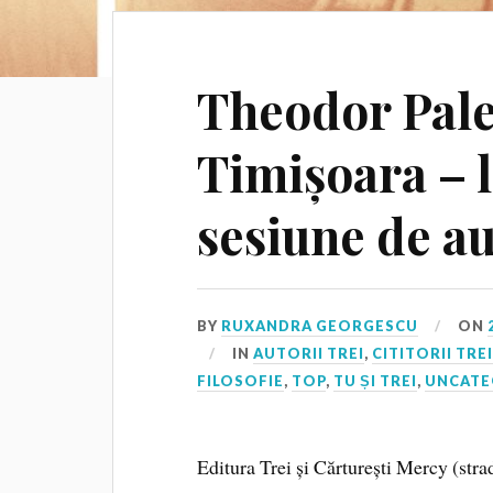
Theodor Pale
Timișoara – l
sesiune de a
BY
RUXANDRA GEORGESCU
ON
IN
AUTORII TREI
,
CITITORII TRE
FILOSOFIE
,
TOP
,
TU ȘI TREI
,
UNCATE
Editura Trei și Cărturești Mercy (str