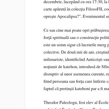
decembrie, începând cu ora 17:30, la 
carte apărută în colecția FilosoFII,
oprește Apocalipsa?”. Evenimentul se 
Ce sau cine mai poate opri prăbușirea
forță spirituală sau o construcție po
este un semn sigur că lucrurile merg p
colective. De două mii de ani, creștină
milenariste, identificînd Anticriști s
noțiunii de katehon, introdusă de Sfîn
disruptiv al unor asemenea curente, re
fiind persoana sau forța care întîrzie 
faptul că pretinșii katehoni par a fi m
Theodor Paleologu, fost elev al École 