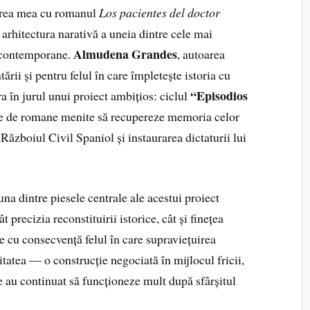
nirea mea cu romanul
Los pacientes del doctor
arhitectura narativă a uneia dintre cele mai
Almudena Grandes
e contemporane.
, autoarea
ii și pentru felul în care împletește istoria cu
“Episodios
ra în jurul unui proiect ambițios: ciclul
rie de romane menite să recupereze memoria celor
Războiul Civil Spaniol și instaurarea dictaturii lui
una dintre piesele centrale ale acestui proiect
t precizia reconstituirii istorice, cât și finețea
 cu consecvență felul în care supraviețuirea
itatea — o construcție negociată în mijlocul fricii,
 ce au continuat să funcționeze mult după sfârșitul