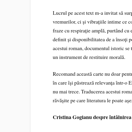
Lucrul pe acest text m-a invitat să su
vremurilor, ci și vibrațiile intime ce
fraze cu respirație amplă, purtând cu 
definit și disponibilitatea de a însoți 
acestui roman, documentul istoric se 
un instrument de restituire morală.
Recomand această carte nu doar pentru
în care își păstrează relevanța într-o 
nu mai trece. Traducerea acestui roma
răvășite pe care literatura le poate așe
Cristina Gogianu despre întâlnire