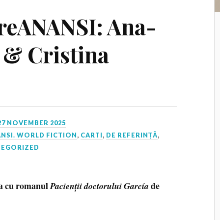
reANANSI: Ana-
& Cristina
27 NOVEMBER 2025
NSI. WORLD FICTION
,
CARTI
,
DE REFERINȚĂ
,
TEGORIZED
ea cu romanul
de
Pacienții doctorului García