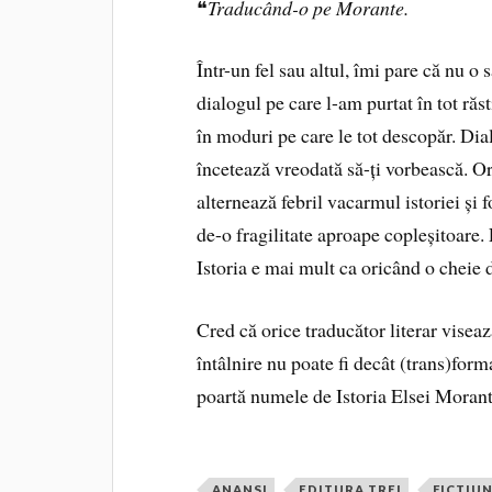
❝
Traducând-o pe Morante.
Într-un fel sau altul, îmi pare că nu o 
dialogul pe care l-am purtat în tot ră
în moduri pe care le tot descopăr. Dia
încetează vreodată să-ți vorbească. Or
alternează febril vacarmul istoriei și 
de-o fragilitate aproape copleșitoare. 
Istoria e mai mult ca oricând o cheie d
Cred că orice traducător literar visează
întâlnire nu poate fi decât (trans)for
poartă numele de Istoria Elsei Moran
ANANSI
EDITURA TREI
FICTIU