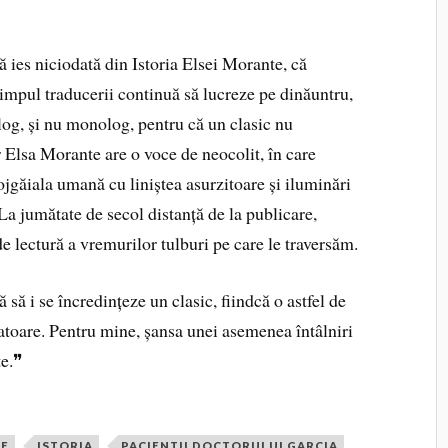
să ies niciodată din Istoria Elsei Morante, că
stimpul traducerii continuă să lucreze pe dinăuntru,
log, și nu monolog, pentru că un clasic nu
 Elsa Morante are o voce de neocolit, în care
fojgăiala umană cu liniștea asurzitoare și iluminări
La jumătate de secol distanță de la publicare,
e lectură a vremurilor tulburi pe care le traversăm.
 să i se încredințeze un clasic, fiindcă o astfel de
matoare. Pentru mine, șansa unei asemenea întâlniri
te.❞
NE
ISTORIA
PACIENTII DOCTORULUI GARCIA