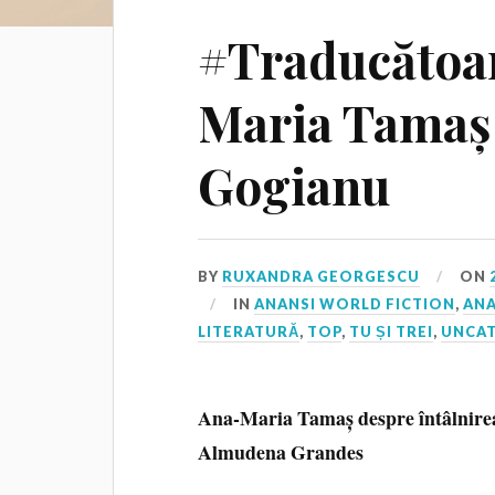
#Traducătoa
Maria Tamaș 
Gogianu
BY
RUXANDRA GEORGESCU
ON
IN
ANANSI WORLD FICTION
,
ANA
LITERATURĂ
,
TOP
,
TU ȘI TREI
,
UNCA
Ana-Maria Tamaș
despre întâlnir
Almudena Grandes