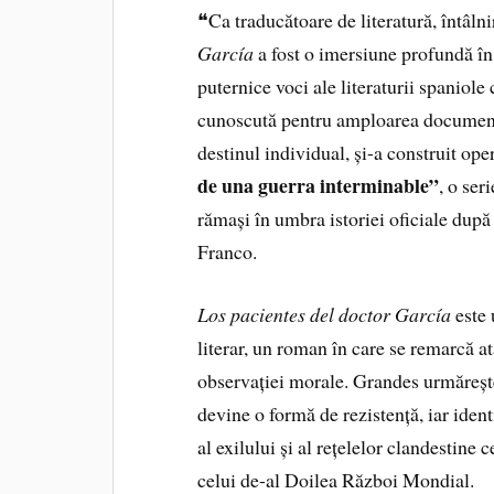
❝Ca traducătoare de literatură, întâl
García
a fost o imersiune profundă în 
puternice voci ale literaturii spaniol
cunoscută pentru amploarea documentăr
destinul individual, și-a construit ope
de una guerra interminable”
, o se
rămași în umbra istoriei oficiale după 
Franco.
Los pacientes del doctor García
este 
literar, un roman în care se remarcă atâ
observației morale. Grandes urmărește
devine o formă de rezistență, iar ident
al exilului și al rețelelor clandestine
celui de-al Doilea Război Mondial.