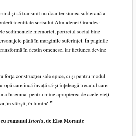
rprind și să transmit nu doar tensiunea subterană a
 conferă identitate scrisului Almudenei Grandes:
ele sedimentele memoriei, portretul social bine
personajele până în marginile suferinței. În paginile
transformă în destin omenesc, iar ficțiunea devine
 forța construcției sale epice, ci și pentru modul
Europă care încă învață să-și înțeleagă trecutul care
n a însemnat pentru mine apropierea de acele vieți
za, în sfârșit, în lumină.❞
a cu romanul
, de Elsa Morante
Istoria