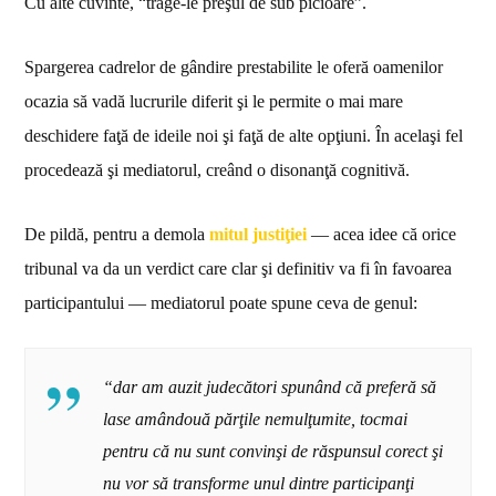
Cu alte cuvinte, “trage-le preşul de sub picioare”.
Spargerea cadrelor de gândire prestabilite le oferă oamenilor
ocazia să vadă lucrurile diferit şi le permite o mai mare
deschidere faţă de ideile noi şi faţă de alte opţiuni. În acelaşi fel
procedează şi mediatorul, creând o disonanţă cognitivă.
De pildă, pentru a demola
mitul justiţiei
— acea idee că orice
tribunal va da un verdict care clar şi definitiv va fi în favoarea
participantului — mediatorul poate spune ceva de genul:
“dar am auzit judecători spunând că preferă să
lase amândouă părţile nemulţumite, tocmai
pentru că nu sunt convinşi de răspunsul corect şi
nu vor să transforme unul dintre participanţi