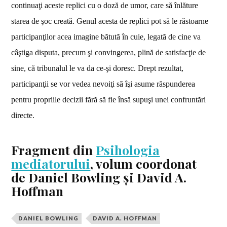
continuaţi aceste replici cu o doză de umor, care să înlăture
starea de şoc creată. Genul acesta de replici pot să le răstoarne
participanţilor acea imagine bătută în cuie, legată de cine va
câştiga disputa, precum şi convingerea, plină de satisfacţie de
sine, că tribunalul le va da ce-şi doresc. Drept rezultat,
participanţii se vor vedea nevoiţi să îşi asume răspunderea
pentru propriile decizii fără să fie însă supuşi unei confruntări
directe.
Fragment din
Psihologia
mediatorului
, volum coordonat
de Daniel Bowling și David A.
Hoffman
DANIEL BOWLING
DAVID A. HOFFMAN