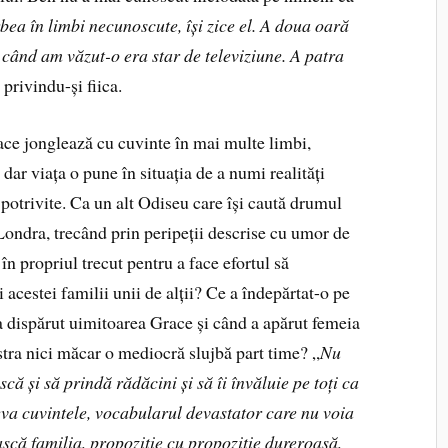
ea în limbi necunoscute, își zice el. A doua oară
ă când am văzut-o era star de televiziune. A patra
privindu-și fiica.
Grace jonglează cu cuvinte în mai multe limbi,
 dar viața o pune în situația de a numi realități
 potrivite. Ca un alt Odiseu care își caută drumul
Londra, trecând prin peripeții descrise cu umor de
în propriul trecut pentru a face efortul să
 acestei familii unii de alții? Ce a îndepărtat-o pe
a dispărut uimitoarea Grace și când a apărut femeia
ăstra nici măcar o mediocră slujbă part time? „
Nu
ască și să prindă rădăcini și să îi învăluie pe toți ca
deva cuvintele, vocabularul devastator care nu voia
dească familia, propoziție cu propoziție dureroasă,