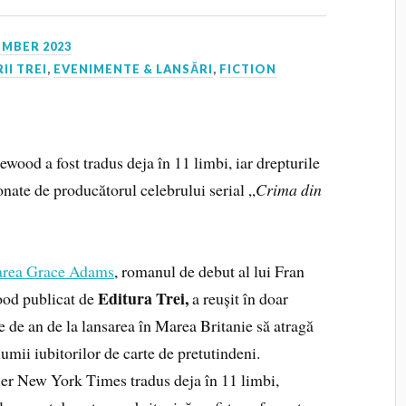
EMBER 2023
II TREI
,
EVENIMENTE & LANSĂRI
,
FICTION
wood a fost tradus deja în 11 limbi, iar drepturile
onate de producătorul celebrului serial „
Crima din
area Grace Adams
, romanul de debut al lui Fran
Editura Trei,
ood publicat de
a reușit în doar
e de an de la lansarea în Marea Britanie să atragă
lumii iubitorilor de carte de pretutindeni.
ler New York Times tradus deja în 11 limbi,