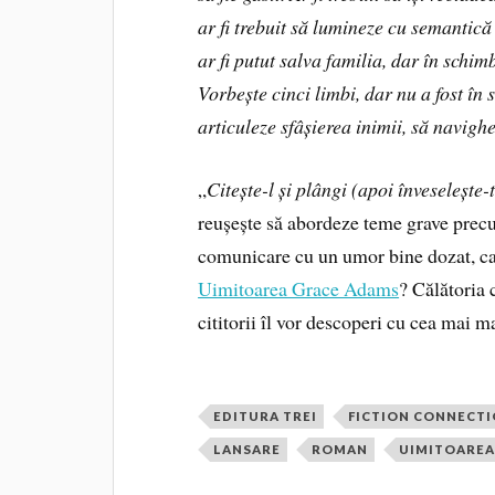
ar fi trebuit să lumineze cu semantică 
ar fi putut salva familia, dar în schi
Vorbește cinci limbi, dar nu a fost în
articuleze sfâșierea inimii, să navigh
„
Citește-l și plângi (apoi înveselește-
reușește să abordeze teme grave precum
comunicare cu un umor bine dozat, ca
Uimitoarea Grace Adams
? Călătoria 
cititorii îl vor descoperi cu cea mai m
EDITURA TREI
FICTION CONNECT
LANSARE
ROMAN
UIMITOAREA