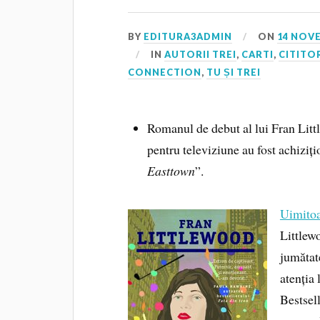
BY
EDITURA3ADMIN
ON
14 NOV
IN
AUTORII TREI
,
CARTI
,
CITITOR
CONNECTION
,
TU ȘI TREI
Romanul de debut al lui Fran Little
pentru televiziune au fost achiziți
Easttown
”.
Uimito
Littlew
jumătat
atenția 
Bestsel