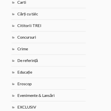
Carti
Cărți cu tâlc
Cititorii TREI
Concursuri
Crime
De referință
Educație
Eroscop
Evenimente & Lansări
EXCLUSIV