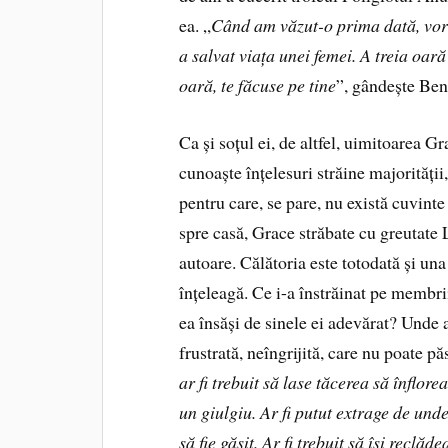
ea. „
Când am văzut-o prima dată, vorb
a salvat viața unei femei. A treia oar
oară, te făcuse pe tine
”, gândește Ben 
Ca și soțul ei, de altfel, uimitoarea 
cunoaște înțelesuri străine majorității,
pentru care, se pare, nu există cuvinte
spre casă, Grace străbate cu greutate 
autoare. Călătoria este totodată și una 
înțeleagă. Ce i-a înstrăinat pe membrii
ea însăși de sinele ei adevărat? Unde 
frustrată, neîngrijită, care nu poate p
ar fi trebuit să lase tăcerea să înflore
un giulgiu. Ar fi putut extrage de un
să fie găsit. Ar fi trebuit să își reclă