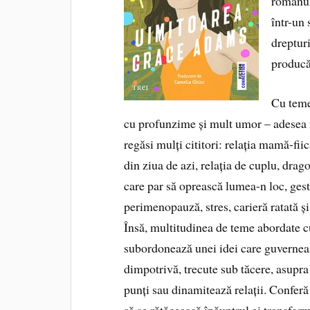
romanul
într-un 
drepturi
producăt
Cu teme
cu profunzime și mult umor – adesea ne
regăsi mulți cititori: relația mamă-fii
din ziua de azi, relația de cuplu, drag
care par să oprească lumea-n loc, gest
perimenopauză, stres, carieră ratată și
Însă, multitudinea de teme abordate c
subordonează unei idei care guverneaz
dimpotrivă, trecute sub tăcere, asupra 
punți sau dinamitează relații. Conferă
să se rătăcească înăuntrul ei transformâ