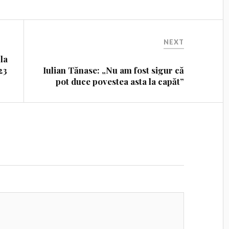
NEXT
la
23
Iulian Tănase: „Nu am fost sigur că
pot duce povestea asta la capăt”