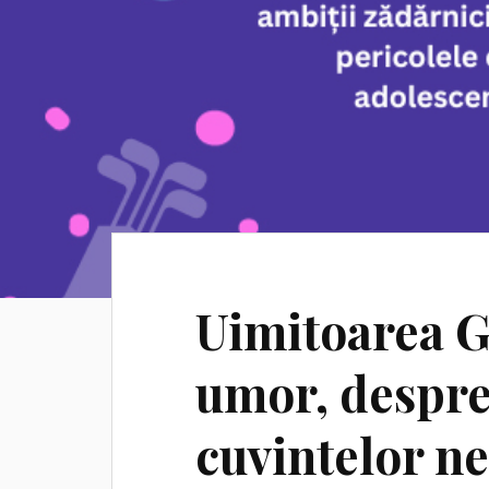
Uimitoarea G
umor, despr
cuvintelor n