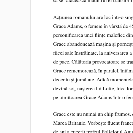
Acțiunea romanului are loc într-o sing
Grace Adams, o femeie în vârstă de 45
personificarea unei ființe malefice din
Grace abandonează mașina și pornește p
fiicei sale înstrăinate, la aniversarea a
de pace. Călătoria provocatoare se tra
Grace rememorează, în paralel, întâmp
deceniu și jumătate. Adică momentele c
devină soț, nașterea lui Lotte, fiica lo
pe uimitoarea Grace Adams într-o feme
Grace este nu numai un chip frumos, c
Marea Britanie. Vorbește fluent france
de ani a cucerit trofeul Poliglotul A