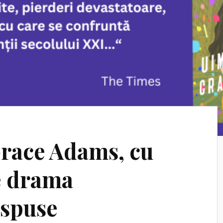
race Adams, cu
e drama
espuse