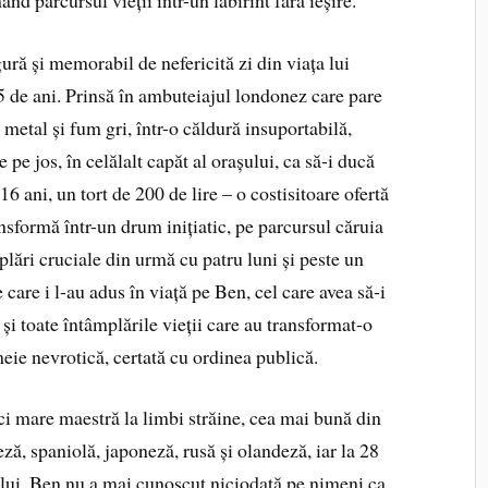
ură și memorabil de nefericită zi din viața lui
 de ani. Prinsă în ambuteiajul londonez care pare
 metal și fum gri, într-o căldură insuportabilă,
e jos, în celălalt capăt al orașului, ca să-i ducă
 16 ani, un tort de 200 de lire – o costisitoare ofertă
nsformă într-un drum inițiatic, pe parcursul căruia
lări cruciale din urmă cu patru luni și peste un
are i l-au adus în viață pe Ben, cel care avea să-i
r și toate întâmplările vieții care au transformat-o
ie nevrotică, certată cu ordinea publică.
i mare maestră la limbi străine, cea mai bună din
ză, spaniolă, japoneză, rusă și olandeză, iar la 28
nului. Ben nu a mai cunoscut niciodată pe nimeni ca