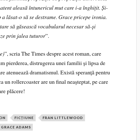
atent aleasă întunericul mut care i-a înghițit. Și-
mb a lăsat-o să se destrame. Grace pricepe ironia.
 stare să găsească vocabularul necesar să-și
eze prin jalea tuturor
”.
te)
”, scria The Times despre acest roman, care
 pierderea, distrugerea unei familii și lipsa de
re atenuează dramatismul. Există speranță pentru
ca un rollercoaster are un final neașteptat, pe care
are plăcere!
ION
FICȚIUNE
FRAN LITTLEWOOD
 GRACE ADAMS