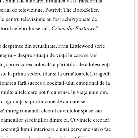
 semnat de autoarea britanică va fi transformat
serial de televiziune. Potrivit The BookSeller,
le pentru televiziune au fost achiziționate de
orul celebrului serial „
Crima din Easttown
”.
 desprinse din actualitate, Fran Littlewood scrie
gru – despre situații de viață în care se vor
că și provocarea colosală a părinților de adolescenți
oste la prima vedere (dar și la următoarele), tragedii
ionarea fără succes a cocktail-ului emoțional de la
 multe altele care pot fi cuprinse în viața unui om.
u siguranță și profunzime de autoare se
ă întreg romanul: efectul cuvintelor spuse sau
oamenilor și relațiilor dintre ei. Cuvintele creează
 coerență lumii interioare a unei persoane sau o fac
nd parcursul vieții într-un labirint fără ieșire.