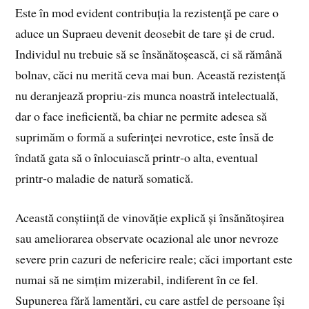
Este în mod evident contribuția la rezistență pe care o
aduce un Supraeu devenit deosebit de tare și de crud.
Individul nu trebuie să se însănătoșească, ci să rămână
bolnav, căci nu merită ceva mai bun. Această rezistență
nu deranjează propriu‑zis munca noastră intelectuală,
dar o face ineficientă, ba chiar ne permite adesea să
suprimăm o formă a suferinței nevrotice, este însă de
îndată gata să o înlocuiască printr‑o alta, eventual
printr‑o maladie de natură somatică.
Această conștiință de vinovăție explică și însănătoșirea
sau ameliorarea observate ocazional ale unor nevroze
severe prin cazuri de nefericire reale; căci important este
numai să ne simțim mizerabil, indiferent în ce fel.
Supunerea fără lamentări, cu care astfel de persoane își