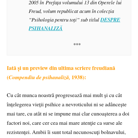
2005 în
Prefața
volumului 13 din
Operele
lui
Freud, volum republicat acum în colecția
”Psihologia pentru toți” sub titlul
DESPRE
PSIHANALIZĂ
***
Iată și un preview din ultima scriere freudiană
(
1938):
Compendiu de psihanaliză,
Cu cât munca noastră progresează mai mult și cu cât
înțelegerea vieții psihice a nevroticului ni se adâncește
mai tare, cu atât ni se impune mai clar cunoașterea a doi
factori noi, care cer cea mai mare atenție ca surse ale
rezistenței. Ambii îi sunt total necunoscuți bolnavului,