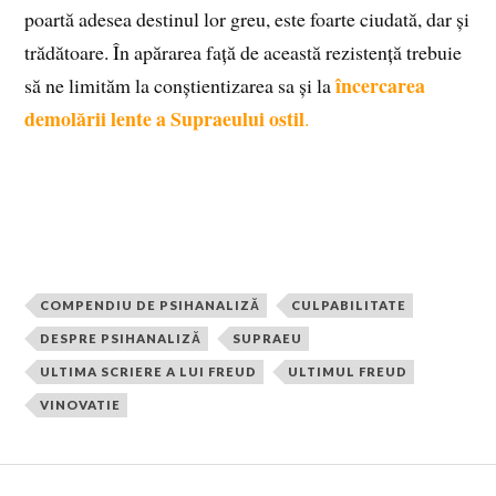
poartă adesea destinul lor greu, este foarte ciudată, dar și
trădătoare. În apărarea față de această rezistență trebuie
încercarea
să ne limităm la conștientizarea sa și la
demolării lente a Supraeului ostil
.
COMPENDIU DE PSIHANALIZĂ
CULPABILITATE
DESPRE PSIHANALIZĂ
SUPRAEU
ULTIMA SCRIERE A LUI FREUD
ULTIMUL FREUD
VINOVATIE