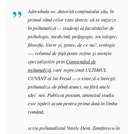
Adresându‑se, datorită conținutului său, în
primul rând celor care doresc să se inițieze
în psihanaliză — studenți ai facultăților de
psihologie, medicină, pedagogie, sociologie,
filosofie, litere și, poate, de ce nu?, teologie
—, volumul de față poate reține și atenția
specialiștilor prin
Compendiul de
psihanaliză
, care reprezintă ULTIMUL
CUVÂNT al lui Freud — o sinteză a întregii
psihanalize de până atunci, nu fără unele
idei noi. Publicat postum, amintitul studiu
este tipărit acum pentru prima dată în limba
română,
scria psihanalistul Vasile Dem. Zamfirescu în