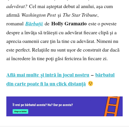
adevărat?
Cel mai așteptat debut al anului, așa cum
afirmă
Washington Post
și
The Star Tribune
,
Holly Gramazio
romanul
Bărbații
de
este o poveste
despre a învăța să trăiești cu adevărat fiecare clipă și a
aprecia oamenii care țin la tine cu adevărat. Nimeni nu
este perfect. Relațiile nu sunt ușor de construit dar dacă
ai încredere în tine poți găsi fericirea în fiecare zi.
Află mai multe
și intră în jocul nostru
–
bărbatul
din carte poate fi la un click distanță