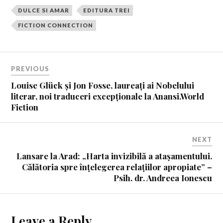
DULCE SI AMAR
EDITURA TREI
FICTION CONNECTION
PREVIOUS
Louise Glück și Jon Fosse, laureați ai Nobelului
literar, noi traduceri excepționale la Anansi.World
Fiction
NEXT
Lansare la Arad: „Harta invizibilă a atașamentului.
Călătoria spre înțelegerea relațiilor apropiate” –
Psih. dr. Andreea Ionescu
Leave a Reply