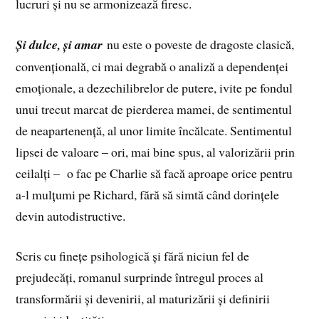
lucruri și nu se armonizează firesc.
Și dulce, și amar
nu este o poveste de dragoste clasică,
convențională, ci mai degrabă o analiză a dependenței
emoționale, a dezechilibrelor de putere, ivite pe fondul
unui trecut marcat de pierderea mamei, de sentimentul
de neapartenență, al unor limite încălcate. Sentimentul
lipsei de valoare – ori, mai bine spus, al valorizării prin
ceilalți – o fac pe Charlie să facă aproape orice pentru
a-l mulțumi pe Richard, fără să simtă când dorințele
devin autodistructive.
Scris cu finețe psihologică și fără niciun fel de
prejudecăți, romanul surprinde întregul proces al
transformării și devenirii, al maturizării și definirii