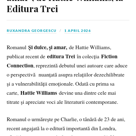
Editura Trei
RUXANDRA GEORGESCU
1 APRIL 2026
Și dulce, și amar,
Romanul
de Hattie Williams,
editura Trei
Fiction
publicat recent de
în colecția
Connection
, reprezintă debutul unei autoare care aduce
o perspectivă nuanțată asupra relațiilor dezechilibrate
și a vulnerabilității emoționale. Odată cu prima sa
Hattie Williams
carte,
devine una dintre cele mai
titrate și apreciate voci ale literaturii contemporane.
Romanul o urmărește pe Charlie, o tânără de 23 de ani,
recent angajată la o editură importantă din Londra,