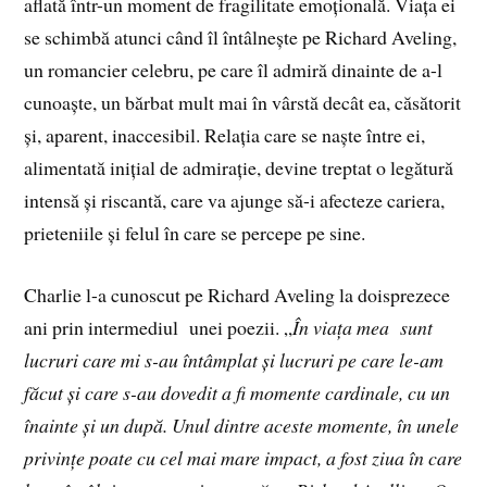
aflată într-un moment de fragilitate emoțională. Viața ei
se schimbă atunci când îl întâlnește pe Richard Aveling,
un romancier celebru, pe care îl admiră dinainte de a-l
cunoaște, un bărbat mult mai în vârstă decât ea, căsătorit
și, aparent, inaccesibil. Relația care se naște între ei,
alimentată inițial de admirație, devine treptat o legătură
intensă și riscantă, care va ajunge să-i afecteze cariera,
prieteniile și felul în care se percepe pe sine.
Charlie l-a cunoscut pe Richard Aveling la doisprezece
ani prin intermediul unei poezii. „
În viața mea sunt
lucruri care mi s-au întâmplat și lucruri pe care le-am
făcut și care s-au dovedit a fi momente cardinale, cu un
înainte și un după. Unul dintre aceste momente, în unele
privințe poate cu cel mai mare impact, a fost ziua în care