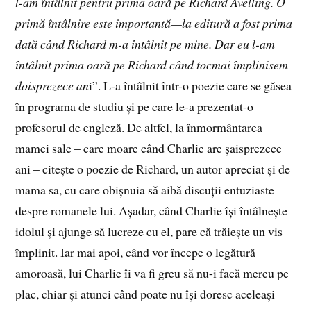
l-am întâlnit pentru prima oară pe Richard Avelling. O
primă întâlnire este importantă—la editură a fost prima
dată când Richard m-a întâlnit pe mine. Dar eu l-am
întâlnit prima oară pe Richard când tocmai împlinisem
doisprezece an
i”. L-a întâlnit într-o poezie care se găsea
în programa de studiu și pe care le-a prezentat-o
profesorul de engleză. De altfel, la înmormântarea
mamei sale – care moare când Charlie are șaisprezece
ani – citește o poezie de Richard, un autor apreciat și de
mama sa, cu care obișnuia să aibă discuții entuziaste
despre romanele lui. Așadar, când Charlie își întâlnește
idolul și ajunge să lucreze cu el, pare că trăiește un vis
împlinit. Iar mai apoi, când vor începe o legătură
amoroasă, lui Charlie îi va fi greu să nu-i facă mereu pe
plac, chiar și atunci când poate nu își doresc aceleași