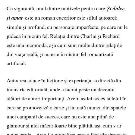
Cu sigurantă, unul dintre motivele pentru care
Și dulce,
și amar
este un roman cuceritor este stilul autoarei:
simplu și profund, cu personaje imperfecte, pe care nu le
judecă în niciun fel. Relația dintre Charlie și Richard
este una incomodă, așa cum sunt multe dintre relațiile
din viața reală, și nu este în niciun fel romantizată
artificial.
Autoarea aduce în ficțiune și experiența sa directă din
industria editorială, unde a lucrat peste un deceniu
alături de autori importanți. Avem astfel acces la felul în
care se promovează o carte și la toată munca din spatele
unei campanii de succes, care nu este una plină de
glamour și nici măcar foarte bine plătită, așa cum s-ar
putea crede. „Asta-i o muncă pe care o faci din dragoste,