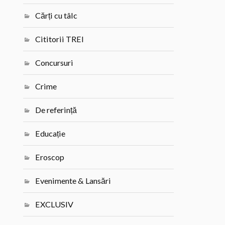
Cărți cu tâlc
Cititorii TREI
Concursuri
Crime
De referință
Educație
Eroscop
Evenimente & Lansări
EXCLUSIV