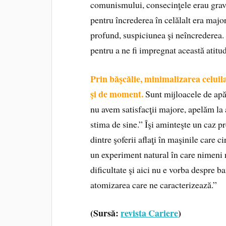
comunismului, consecinţele erau grav
pentru încrederea în celălalt era majo
profund, suspiciunea şi neîncrederea. 
pentru a ne fi impregnat această atitud
Prin băşcălie, minimalizarea celuilal
şi de moment.
Sunt mijloacele de apăr
nu avem satisfacţii majore, apelăm la 
stima de sine.” Îşi aminteşte un caz pr
dintre şoferii aflaţi în maşinile care c
un experiment natural în care nimeni n-
dificultate şi aici nu e vorba despre b
atomizarea care ne caracterizează.”
(Sursă:
revista Cariere
)