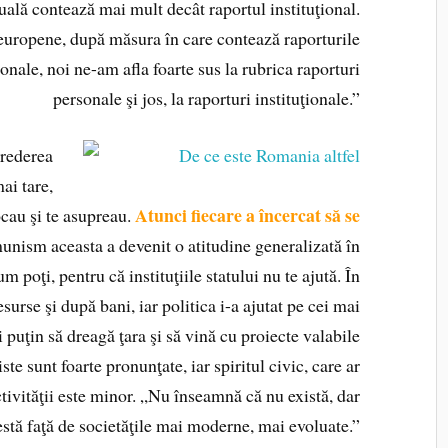
uală contează mai mult decât raportul instituţional.
 europene, după măsura în care contează raporturile
sonale, noi ne-am afla foarte sus la rubrica raporturi
personale şi jos, la raporturi instituţionale.”
crederea
mai tare,
Atunci fiecare a încercat să se
cau şi te asupreau.
unism aceasta a devenit o atitudine generalizată în
 poţi, pentru că instituţiile statului nu te ajută. În
rse şi după bani, iar politica i-a ajutat pe cei mai
puţin să dreagă ţara şi să vină cu proiecte valabile
ste sunt foarte pronunţate, iar spiritul civic, care ar
ctivităţii este minor. „Nu înseamnă că nu există, dar
stă faţă de societăţile mai moderne, mai evoluate.”