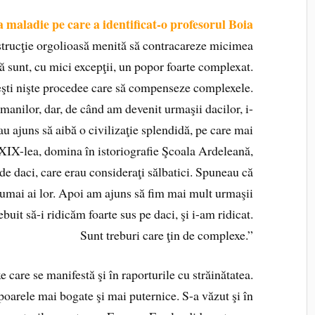
 maladie pe care a identificat-o profesorul Boia
strucţie orgolioasă menită să contracareze micimea
că sunt, cu mici excepţii, un popor foarte complexat.
eşti nişte procedee care să compenseze complexele.
anilor, dar, de când am devenit urmaşii dacilor, i-
au ajuns să aibă o civilizaţie splendidă, pe care mai
l XIX-lea, domina în istoriografie Şcoala Ardeleană,
ă de daci, care erau consideraţi sălbatici. Spuneau că
umai ai lor. Apoi am ajuns să fim mai mult urmaşii
rebuit să-i ridicăm foarte sus pe daci, şi i-am ridicat.
Sunt treburi care ţin de complexe.”
e care se manifestă şi în raporturile cu străinătatea.
arele mai bogate şi mai puternice. S-a văzut şi în