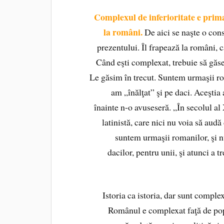
Complexul de inferioritate e prima
la români.
De aici se naşte o con
prezentului. Îl frapează la români, 
Când eşti complexat, trebuie să găs
Le găsim în trecut. Suntem urmaşii rom
am „înălţat” şi pe daci. Aceştia 
înainte n-o avuseseră. „În secolul a
latinistă, care nici nu voia să aud
suntem urmaşii romanilor, şi n
dacilor, pentru unii, şi atunci a t
Istoria ca istoria, dar sunt complex
Românul e complexat faţă de popo