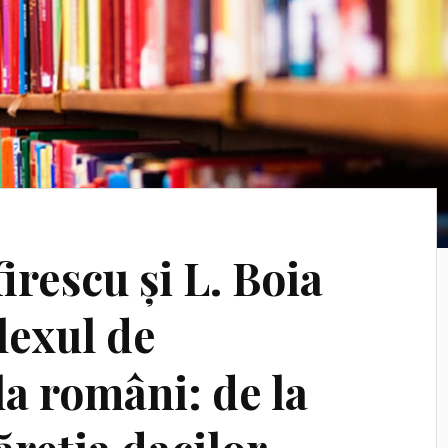
rescu și L. Boia
exul de
 la români: de la