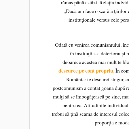
rămas până astăzi. Relaţia indvid
„Dacă am face o scară a ţărilor
instituţionale versus cele per
Odată cu venirea comunismului, în
în instituţii s-a deteriorat şi 
deoarece acestea mai mult te blo
descurce pe cont propriu.
În com
România: te descurci singur, cum
postcomunism a contat goana după resu
mulţi să se îmbogăţească pe sine, mai 
pentru ea. Atitudinile individuali
trebui să ţină seama de interesul cole
proporţia e mode