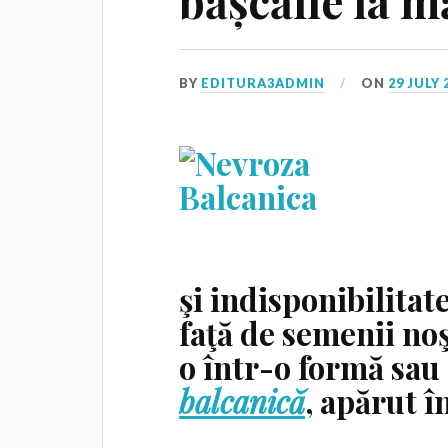
bășcălie la m
BY
EDITURA3ADMIN
ON
29 JULY 
şi indisponibilitat
faţă de semenii noş
o într-o formă sau 
balcanică
, apărut î