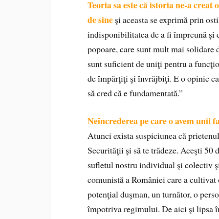
Teoria sa este că istoria ne-a creat
de sine
şi aceasta se exprimă prin ostil
indisponibilitatea de a fi împreună şi
popoare, care sunt mult mai solidare d
sunt suficient de uniţi pentru a funcţi
de împărţiţi şi învrăjbiţi. E o opinie c
să cred că e fundamentată.”
Neîncrederea pe care o avem unii faţ
Atunci exista suspiciunea că prietenul 
Securităţii şi să te trădeze. Aceşti 5
sufletul nostru individual şi colectiv ş
comunistă a României care a cultivat o
potenţial duşman, un turnător, o perso
împotriva regimului. De aici şi lipsa î