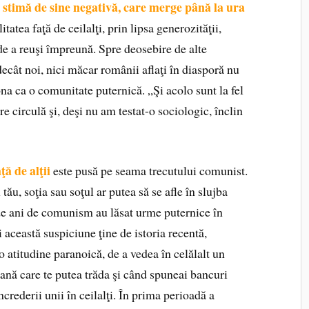
 o stimă de sine negativă, care merge până la ura
itatea faţă de ceilalţi, prin lipsa generozităţii,
 de a reuşi împreună. Spre deosebire de alte
ecât noi, nici măcar românii aflaţi în diasporă nu
ona ca o comunitate puternică. „Şi acolo sunt la fel
are circulă şi, deşi nu am testat-o sociologic, înclin
ă de alţii
este pusă pe seama trecutului comunist.
tău, soţia sau soţul ar putea să se afle în slujba
0 de ani de comunism au lăsat urme puternice în
i această suspiciune ţine de istoria recentă,
 atitudine paranoică, de a vedea în celălalt un
ană care te putea trăda şi când spuneai bancuri
ncrederii unii în ceilalţi. În prima perioadă a