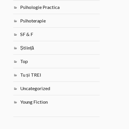
Psihologie Practica
Psihoterapie
SF & F
Știință
Top
Tu și TREI
Uncategorized
Young Fiction