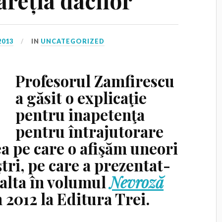
ăreția dacilor
2013
IN
UNCATEGORIZED
Profesorul Zamfirescu
a găsit o explicaţie
pentru inapetenţa
pentru întrajutorare
ea pe care o afişăm uneori
tri, pe care a prezentat-
alta în
volumul
Nevroză
n 2012 la Editura Trei.