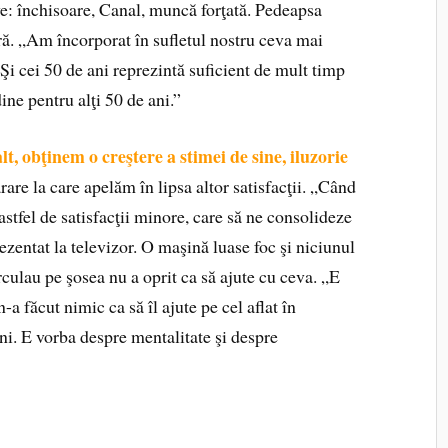
e: închisoare, Canal, muncă forţată. Pedeapsa
ră. „Am încorporat în sufletul nostru ceva mai
Şi cei 50 de ani reprezintă suficient de mult timp
ine pentru alţi 50 de ani.”
t, obţinem o creştere a stimei de sine, iluzorie
are la care apelăm în lipsa altor satisfacţii. „Când
astfel de satisfacţii minore, care să ne consolideze
ezentat la televizor. O maşină luase foc şi niciunul
irculau pe şosea nu a oprit ca să ajute cu ceva. „E
a făcut nimic ca să îl ajute pe cel aflat în
ani. E vorba despre mentalitate şi despre