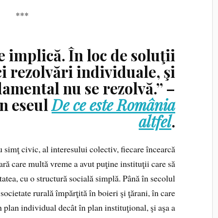
***
e implică.
În loc de soluţii
i rezolvări individuale, şi
amental nu se rezolvă.” –
în eseul
De ce este România
altfel
.
simţ civic, al interesului colectiv, fiecare încearcă
ară care multă vreme a avut puţine instituţii care să
atea, cu o structură socială simplă. Până în secolul
ocietate rurală împărţită în boieri şi ţărani, în care
 plan individual decât în plan instituţional, şi aşa a